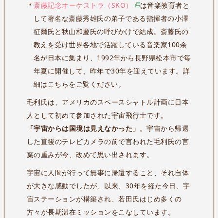
＊
斎藤記念オーケストラ（SKO）
は音楽教育者と
して著名な斎藤秀雄氏の弟子である指揮者の小澤
征爾氏と秋山和慶氏の呼びかけで結成。斎藤氏の
教えを受け世界各地で活躍している音楽家100余
名が日本に集まり、1992年から長野県松本市で毎
年夏に開催して、昨年で30年を迎えています。詳
細はこちらをご覧ください。
毛利氏は、アメリカのスペースシャトル計画に日本
人として初めて参加された宇宙飛行士です。
「宇宙からは国境は見えなかった」
。宇宙から帰還
した直後のテレビカメラの前で言われた毛利氏の言
葉の重みが今、改めて思い出されます。
宇宙に人間が行って無事に帰還すること、それ自体
が大きな感動でしたが、以来、30年を経た今日、宇
宙ステーションが構築され、若田氏はじめ多くの
方々が長期滞在ミッションをこなしています。