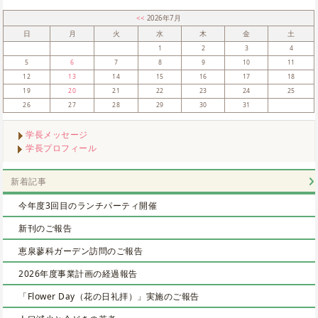
<<
2026年7月
日
月
火
水
木
金
土
1
2
3
4
5
6
7
8
9
10
11
12
13
14
15
16
17
18
19
20
21
22
23
24
25
26
27
28
29
30
31
学長メッセージ
学長プロフィール
新着記事
今年度3回目のランチパーティ開催
新刊のご報告
恵泉蓼科ガーデン訪問のご報告
2026年度事業計画の経過報告
「Flower Day（花の日礼拝）」実施のご報告