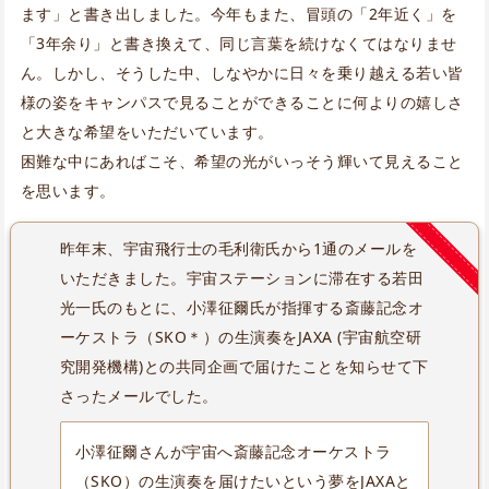
ます」と書き出しました。今年もまた、冒頭の「2年近く」を
「3年余り」と書き換えて、同じ言葉を続けなくてはなりませ
ん。しかし、そうした中、しなやかに日々を乗り越える若い皆
様の姿をキャンパスで見ることができることに何よりの嬉しさ
と大きな希望をいただいています。
困難な中にあればこそ、希望の光がいっそう輝いて見えること
を思います。
昨年末、宇宙飛行士の毛利衛氏から1通のメールを
いただきました。宇宙ステーションに滞在する若田
光一氏のもとに、小澤征爾氏が指揮する斎藤記念オ
ーケストラ（SKO＊）の生演奏をJAXA (宇宙航空研
究開発機構)との共同企画で届けたことを知らせて下
さったメールでした。
小澤征爾さんが宇宙へ斎藤記念オーケストラ
（SKO）の生演奏を届けたいという夢をJAXAと