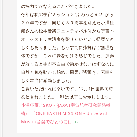
の協力でかなえることができました。
今年は私の宇宙ミッション"ふわっと９２"から
３０年ですが、同じく３０周年を迎えた小澤征
爾さんの松本音楽フェスティバル側から宇宙へ
オーケストラ生演奏を贈りたいという提案が奇
しくもありました。もうすでに指揮はご無理な
体ですが、これに夢をかける感じでした。演奏
が始まると手が不自由で動かせないはずなのに
自然と腕を動かし始め、周囲が皆驚き、素晴ら
しく本当に感動しました。
ご覧いただければ幸いです。12月1日世界同時
発信されました。URLは以下にお示しします。
小澤征爾／SKO がJAXA (宇宙航空研究開発機
構) 「ONE EARTH MISSION - Unite with
Music (⾳楽でひとつに)」