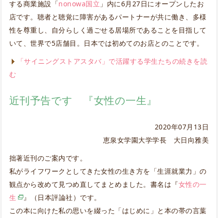
する商業施設「
nonowa国立
」内に6月27日にオープンしたお
店です。聴者と聴覚に障害があるパートナーが共に働き、多様
性を尊重し、自分らしく過ごせる居場所であることを目指して
いて、世界で5店舗目。日本では初めてのお店とのことです。
「サイニングストアスタバ」で活躍する学生たちの続きを読
む
近刊予告です 『女性の一生』
2020年07月13日
恵泉女学園大学学長 大日向雅美
拙著近刊のご案内です。
私がライフワークとしてきた女性の生き方を「生涯就業力」の
観点から改めて見つめ直してまとめました。書名は『
女性の一
生
』（日本評論社）です。
この本に向けた私の思いを綴った「はじめに」と本の帯の言葉