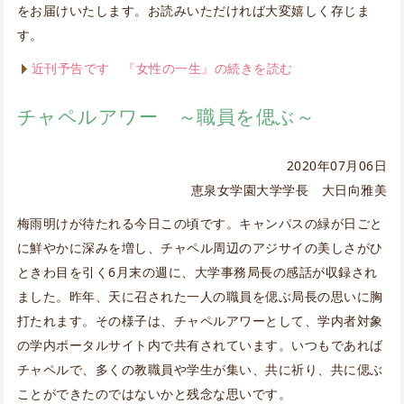
をお届けいたします。お読みいただければ大変嬉しく存じま
す。
近刊予告です 『女性の一生』の続きを読む
チャペルアワー ～職員を偲ぶ～
2020年07月06日
恵泉女学園大学学長 大日向雅美
梅雨明けが待たれる今日この頃です。キャンパスの緑が日ごと
に鮮やかに深みを増し、チャペル周辺のアジサイの美しさがひ
ときわ目を引く6月末の週に、大学事務局長の感話が収録され
ました。昨年、天に召された一人の職員を偲ぶ局長の思いに胸
打たれます。その様子は、チャペルアワーとして、学内者対象
の学内ポータルサイト内で共有されています。いつもであれば
チャペルで、多くの教職員や学生が集い、共に祈り、共に偲ぶ
ことができたのではないかと残念な思いです。