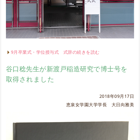
9月卒業式・学位授与式 式辞の続きを読む
谷口稔先生が新渡戸稲造研究で博士号を
取得されました
2018年09月17日
恵泉女学園大学学長 大日向雅美