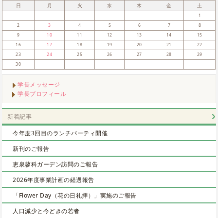
日
月
火
水
木
金
土
1
2
3
4
5
6
7
8
9
10
11
12
13
14
15
16
17
18
19
20
21
22
23
24
25
26
27
28
29
30
学長メッセージ
学長プロフィール
新着記事
今年度3回目のランチパーティ開催
新刊のご報告
恵泉蓼科ガーデン訪問のご報告
2026年度事業計画の経過報告
「Flower Day（花の日礼拝）」実施のご報告
人口減少と今どきの若者