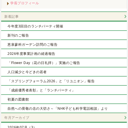
学長プロフィール
新着記事
今年度3回目のランチパーティ開催
新刊のご報告
恵泉蓼科ガーデン訪問のご報告
2026年度事業計画の経過報告
「Flower Day（花の日礼拝）」実施のご報告
人口減少と今どきの若者
「スプリングフォーラム2026」と「リユニオン」報告
「成績優秀者表彰」と「ランチパーティ」
初夏の図書館
自然への畏敬の念の大切さ～「NHK子ども科学電話相談」より
年月アーカイブ
2026年07月（3）