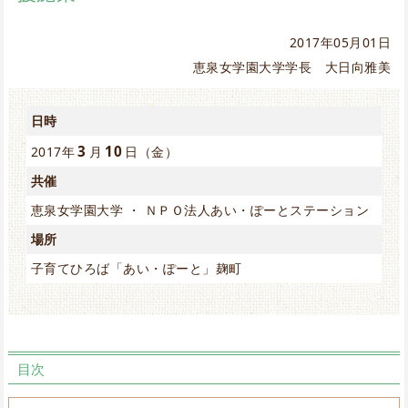
2017年05月01日
恵泉女学園大学学長 大日向雅美
日時
3
10
2017年
月
日（金）
共催
恵泉女学園大学 ・ ＮＰＯ法人あい・ぽーとステーション
場所
子育てひろば「あい・ぽーと」麹町
目次