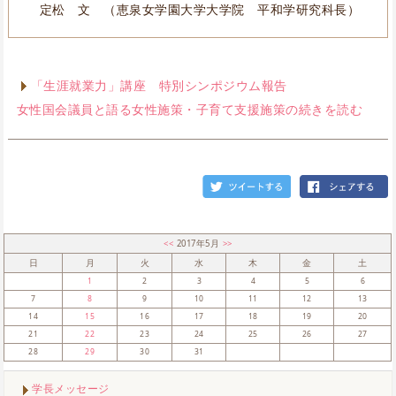
定松 文 （恵泉女学園大学大学院 平和学研究科長）
「生涯就業力」講座 特別シンポジウム報告
女性国会議員と語る女性施策・子育て支援施策の続きを読む
<<
2017年5月
>>
日
月
火
水
木
金
土
1
2
3
4
5
6
7
8
9
10
11
12
13
14
15
16
17
18
19
20
21
22
23
24
25
26
27
28
29
30
31
学長メッセージ