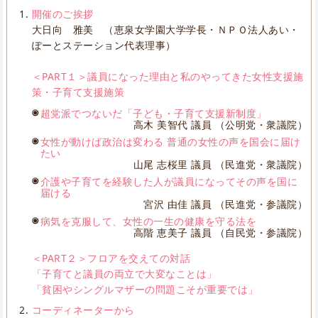
開催のご挨拶
大日向 雅美 （恵泉女学園大学学長・ＮＰＯ法人あい・
ぽーとステーション代表理事）
＜PART１＞議員になった理由と私のやってきた女性支援施
策・子育て支援施策
超党派でつないだ「子ども・子育て支援新制度」
高木 美智代 議員 （公明党・衆議院）
女性が動けば政治は変わる 普通の女性の声を国会に届け
たい
山尾 志桜里 議員 （民進党・衆議院）
介護や子育てを経験した人が議員になってその声を国に
届ける
宮沢 由佳 議員 （民進党・参議院）
病気を克服して、女性の一生の健康を守る法を
高階 恵美子 議員 （自民党・参議院）
＜PART２＞フロアを交えての対話
「子育てと議員の両立で大変なことは」
「貧困やシングルマザーの問題こそが重要では」
コーディネーターから