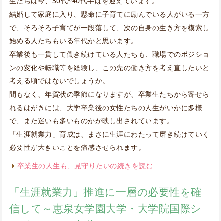
生たちは今、30代~40代半ばを迎えています。
結婚して家庭に入り、懸命に子育てに励んでいる人がいる一方
で、そろそろ子育てが一段落して、次の自身の生き方を模索し
始める人たちもいる年代かと思います。
卒業後も一貫して働き続けている人たちも、職場でのポジショ
ンの変化や転職等を経験し、この先の働き方を考え直したいと
考える頃ではないでしょうか。
間もなく、年賀状の季節になりますが、卒業生たちから寄せら
れるはがきには、大学卒業後の女性たちの人生がいかに多様
で、また迷いも多いものかが映し出されています。
「生涯就業力」育成は、まさに生涯にわたって磨き続けていく
必要性が大きいことを痛感させられます。
卒業生の人生も、見守りたいの続きを読む
「生涯就業力」推進に一層の必要性を確
信して～恵泉女学園大学・大学院国際シ