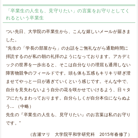
「卒業生の人生も、見守りたい」の言葉をお守りとしてく
れるという卒業生
つい先日、大学院の卒業生から、こんな嬉しいメールが届きま
した。
"先生の「学長の部屋から」のお話をご無礼ながら通勤時間に
拝読するのが私の朝の礼拝のようになっております。アカデミ
ックの世界を一歩出ると、そこは自分なりの理屈も通用しない
障害物競争のフィールドです。頭も体も五感もキリキリ研ぎ澄
ませてやっと一日が過ぎていくという感じです。そんな中で、
自分を見失わないよう自分の花を咲かせていけるよう、日々タ
フにたちまわっております。自分らしくが自分本位にならぬよ
う... （中略）
先生の『卒業生の人生も、見守りたい』のお言葉は私のお守り
です。"
（吉瀬マリ 大学院平和学研究科 2015年春修了）