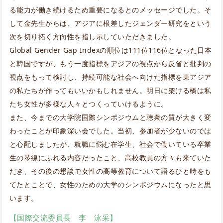
る能力が働き続けるため重要になるとのメッセージでした。そ
して金先生からは、アジアに根差したジェンダー研究をという
次を切り拓く方向性を指し示していただきました。
Global Gender Gap Indexの順位は111位116位となった日本
と韓国ですが、もう一度指標をアジアの視点から反省と批判の
視点をもって検討し、持続可能な社会へ向けた指標を東アジア
の私たちが作ってもいいかもしれません。明日に架ける橋は私
たち女性が多様な人々とつくっていけるように。
また、今までの大学院国際シンポジウムと聴衆の質が大きく変
わったことが印象深い会でした。当初、参加者が少ないのでは
と心配しましたが、就職に悩む在学生、社会で働いている卒業
生の琴線にふれる内容だったこと、高校教員の方々も来ていた
だき、その後の懇談で女性の高等教育について語るひと時をも
てたとことで、女性のための大学のシンポジウムになったと思
います。
【国際交流委員長 李 泳采】