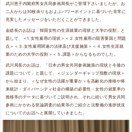
武川恵子内閣府男女共同参画局長がご登壇下さいましたが、お
二人からは30枚余りもおよぶパワーポイントに基づいた非常に
充実したメッセージをいただくことができました。
金総長のお話は「韓国女性の生涯就業の現状と大学の役割」と
題して、＜1.女性雇用の現状＞＜２.女性雇用の阻害要因と問題
点＞＜３.女性雇用関連の法律及び支援施策＞＜４.女性生涯就
業のための大学の役割＞＜５.課題＞からなるものでした。
武川局長のお話は、「日本の男女共同参画施策の現状と今後の
課題について」と題して、＜ジェンダーギャップ指数の現状＞
から始まり、＜なぜ女性の活躍が重要か＞を高齢化の推移や将
来統計・ダイバーシティ社会の構築の必要性・女性の就業率の
推移等のデータに基づいてご説明され、それに続いて男女共同
参画にかかわる世論調査の結果等のご紹介と法整備の進捗状況
についてのお話へと展開していきました。