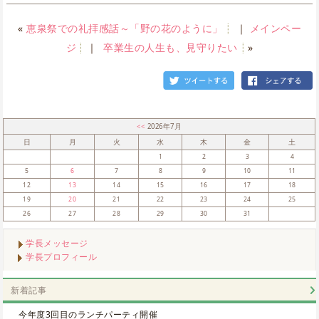
«
恵泉祭での礼拝感話～「野の花のように」
｜
メインペー
ジ
｜
卒業生の人生も、見守りたい
»
<<
2026年7月
日
月
火
水
木
金
土
1
2
3
4
5
6
7
8
9
10
11
12
13
14
15
16
17
18
19
20
21
22
23
24
25
26
27
28
29
30
31
学長メッセージ
学長プロフィール
新着記事
今年度3回目のランチパーティ開催