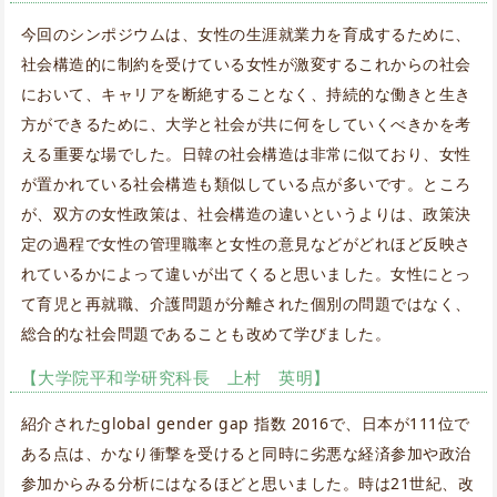
今回のシンポジウムは、女性の生涯就業力を育成するために、
社会構造的に制約を受けている女性が激変するこれからの社会
において、キャリアを断絶することなく、持続的な働きと生き
方ができるために、大学と社会が共に何をしていくべきかを考
える重要な場でした。日韓の社会構造は非常に似ており、女性
が置かれている社会構造も類似している点が多いです。ところ
が、双方の女性政策は、社会構造の違いというよりは、政策決
定の過程で女性の管理職率と女性の意見などがどれほど反映さ
れているかによって違いが出てくると思いました。女性にとっ
て育児と再就職、介護問題が分離された個別の問題ではなく、
総合的な社会問題であることも改めて学びました。
【大学院平和学研究科長 上村 英明】
紹介されたglobal gender gap 指数 2016で、日本が111位で
ある点は、かなり衝撃を受けると同時に劣悪な経済参加や政治
参加からみる分析にはなるほどと思いました。時は21世紀、改