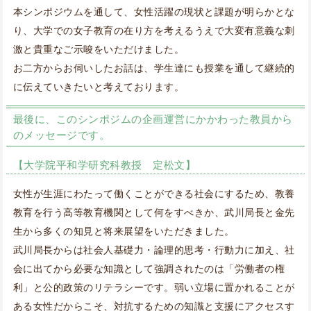
本シンポジウムを通して、女性活躍の現状と課題が明らかとな
り、大学での女子教育の在り方を考えるうえで大変有意義な刺
激と貴重なご示唆をいただけました。
お二方からお伺いしたお話は、学生達にも授業を通して継続的
に伝えていきたいと考えております。
最後に、このシンポジムの企画運営にかかわった教員から
のメッセージです。
【大学院平和学研究科教授 定松文】
女性が生涯にわたって働くことができる社会にするため、教養
教育を行う高等教育機関として何をすべきか、武川局長と金先
生から多くの知見と将来展望をいただきました。
武川局長からは社会人基礎力・論理的思考・行動力に加え、社
会に出てから必要な知識として強調されたのは「労働者の権
利」と公的政策のリテラシーです。弱い立場に置かれることが
ある女性だからこそ、対抗するための知識と支援にアクセスす