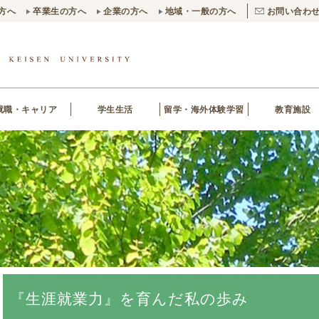
方へ
卒業生の方へ
企業の方へ
地域・一般の方へ
お問い合わ
就職・キャリア
学生生活
留学・海外体験学習
教育施設
『生涯就業力』を育んだ私の歩み