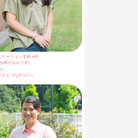
ニケーション学科 4年
当時のものです)
さん
て人とつながりたい