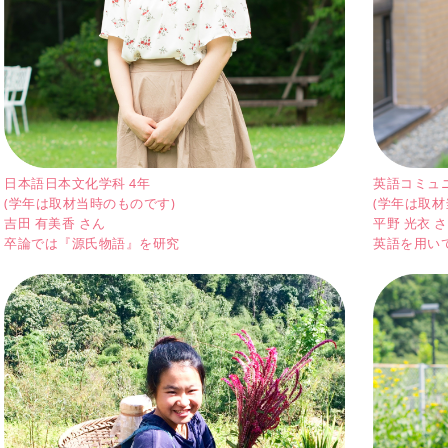
日本語日本文化学科 4年
英語コミュ
(学年は取材当時のものです)
(学年は取材
吉田 有美香 さん
平野 光衣 
卒論では『源氏物語』を研究
英語を用い