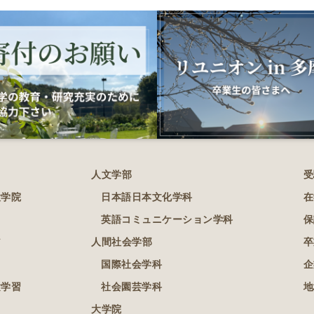
人文学部
受
大学院
日本語日本文化学科
在
英語コミュニケーション学科
保
ア
人間社会学部
卒
国際社会学科
企
験学習
社会園芸学科
地
大学院