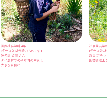
国際社会学科 4年
社会園芸学科
(学年は取材当時のものです)
(学年は取材
波多野 姫花 さん
新田 恵子 
タイ農村での半年間の体験は
園芸療法士
大きな自信に