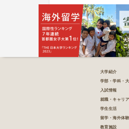
大学紹介
学部・学科・
入試情報
就職・キャリ
学生生活
留学・海外体
教育施設