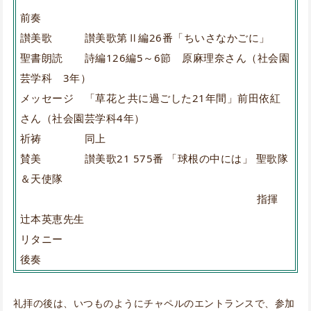
前奏
讃美歌 讃美歌第Ⅱ編26番「ちいさなかごに」
聖書朗読 詩編126編5～6節 原麻理奈さん（社会園
芸学科 3年）
メッセージ 「草花と共に過ごした21年間」前田依紅
さん（社会園芸学科4年）
祈祷 同上
賛美 讃美歌21 575番 「球根の中には」 聖歌隊
＆天使隊
指揮
辻本英恵先生
リタニー
後奏
礼拝の後は、いつものようにチャペルのエントランスで、参加