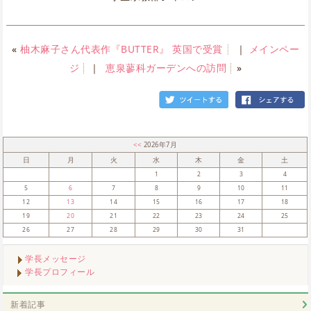
«
柚木麻子さん代表作『BUTTER』 英国で受賞
｜
メインペー
ジ
｜
恵泉蓼科ガーデンへの訪問
»
<<
2026年7月
日
月
火
水
木
金
土
1
2
3
4
5
6
7
8
9
10
11
12
13
14
15
16
17
18
19
20
21
22
23
24
25
26
27
28
29
30
31
学長メッセージ
学長プロフィール
新着記事