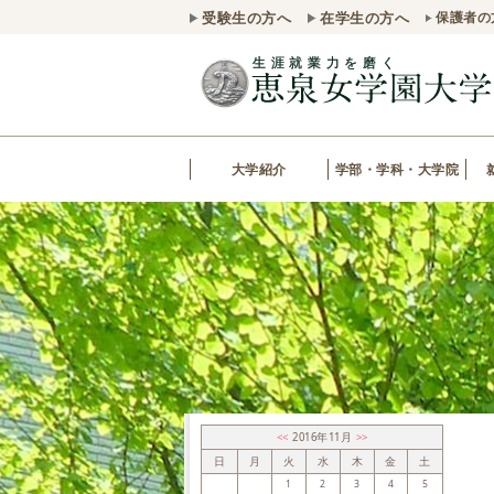
受験生の方へ
在学生の方へ
保護者の
大学紹介
学部・学科・大学院
<<
2016年11月
>>
日
月
火
水
木
金
土
1
2
3
4
5