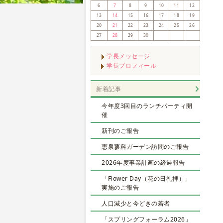
6
7
8
9
10
11
12
13
14
15
16
17
18
19
20
21
22
23
24
25
26
27
28
29
30
学長メッセージ
学長プロフィール
新着記事
今年度3回目のランチパーティ開
催
新刊のご報告
恵泉蓼科ガーデン訪問のご報告
2026年度事業計画の経過報告
「Flower Day（花の日礼拝）」
実施のご報告
人口減少と今どきの若者
「スプリングフォーラム2026」