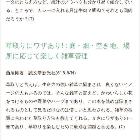
ータのとらえ方など、統計のノウハウも分かり易く紹介してい
る。ところで、カレーに入れる具は牛肉？豚肉？それとも鶏肉
だろうか？(T)
草取りにワザあり! : 庭・畑・空き地、場
所に応じて楽しく雑草管理
西尾剛著 誠文堂新光社(615.6/N)
草取りと言えば、生命力の強い雑草に悩まされ、良くないイメ
ージの人もいるのでは。そんな雑草と言えど、かわいらしい花
をつけるものや野菜やハーブまであり、この本を読めば悩まさ
れるものとして見るだけなのは惜しいと思わされる。雑草の種
類に合わせた草取り方法も教えてくれる、まさにワザありの一
冊であり、草取りを楽しむために最適な図鑑と言える。(C)