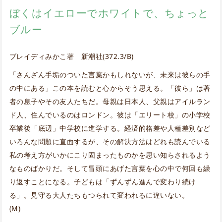
ぼくはイエローでホワイトで、ちょっと
ブルー
ブレイディみかこ著 新潮社(372.3/B)
「さんざん手垢のついた言葉かもしれないが、未来は彼らの手
の中にある」この本を読むと心からそう思える。「彼ら」は著
者の息子やその友人たちだ。母親は日本人、父親はアイルラン
ド人、住んでいるのはロンドン。彼は「エリート校」の小学校
卒業後「底辺」中学校に進学する。経済的格差や人種差別など
いろんな問題に直面するが、その解決方法はどれも読んでいる
私の考え方がいかにこり固まったものかを思い知らされるよう
なものばかりだ。そして冒頭にあげた言葉を心の中で何回も繰
り返すことになる。子どもは「ずんずん進んで変わり続け
る」。見守る大人たちもつられて変われるに違いない。
(M)