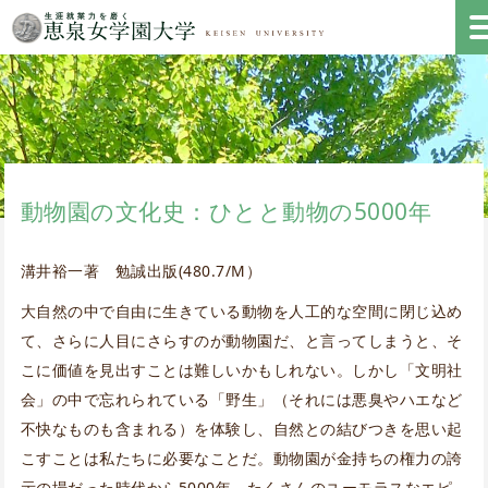
動物園の文化史：ひとと動物の5000年
溝井裕一著 勉誠出版(480.7/M）
大自然の中で自由に生きている動物を人工的な空間に閉じ込め
て、さらに人目にさらすのが動物園だ、と言ってしまうと、そ
こに価値を見出すことは難しいかもしれない。しかし「文明社
会」の中で忘れられている「野生」（それには悪臭やハエなど
不快なものも含まれる）を体験し、自然との結びつきを思い起
こすことは私たちに必要なことだ。動物園が金持ちの権力の誇
示の場だった時代から5000年。たくさんのユーモラスなエピ