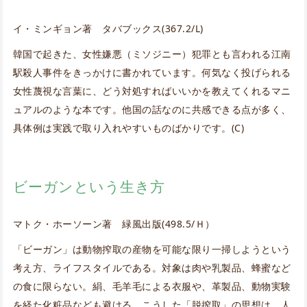
イ・ミンギョン著 タバブックス(367.2/L)
韓国で起きた、女性嫌悪（ミソジニー）犯罪とも言われる江南
駅殺人事件をきっかけに書かれています。何気なく投げられる
女性蔑視な言葉に、どう対処すればいいかを教えてくれるマニ
ュアルのような本です。他国の話なのに共感できる点が多く、
具体例は実践で取り入れやすいものばかりです。(C)
ビーガンという生き方
マトク・ホーソーン著 緑風出版(498.5/Ｈ）
「ビーガン」は動物搾取の産物を可能な限り一掃しようという
考え方、ライフスタイルである。対象は肉や乳製品、蜂蜜など
の食に限らない。絹、毛羊毛による衣服や、革製品、動物実験
を経た化粧品なども避ける。こうした「脱搾取」の思想は、人