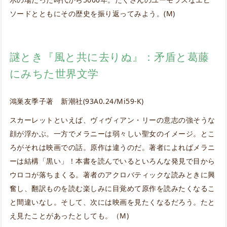
ソードとともにその歴史を振り返ってみよう。(M)
謎とき『風と共に去りぬ』：矛盾と葛藤
にみちた世界文学
鴻巣友季子著 新潮社(93A0.24/Mi59-K)
スカーレットといえば、ヴィヴィアン・リーの意志の強そうな
顔が浮かぶ。一方でメラニーは弱々しい聖女のイメージ。とこ
ろがそれは映画での話。原作は違うのだ。著者によればメラニ
ーは結構「黒い」！本書を読んでいるといろんな発見で目から
ウロコが落ちまくる。著者のアクロバティックな読みときに興
奮し、翻訳ものを読む楽しみに目覚めて原作を読みたくなるこ
と間違いなし。そして、次には映画を見たくなるだろう。たと
え見たことがあったとしても。（M)