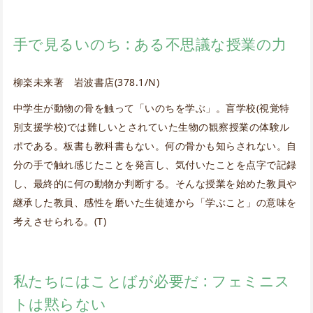
手で見るいのち : ある不思議な授業の力
柳楽未来著 岩波書店(378.1/N)
中学生が動物の骨を触って「いのちを学ぶ」。盲学校(視覚特
別支援学校)では難しいとされていた生物の観察授業の体験ル
ポである。板書も教科書もない。何の骨かも知らされない。自
分の手で触れ感じたことを発言し、気付いたことを点字で記録
し、最終的に何の動物か判断する。そんな授業を始めた教員や
継承した教員、感性を磨いた生徒達から「学ぶこと」の意味を
考えさせられる。(T)
私たちにはことばが必要だ : フェミニス
トは黙らない