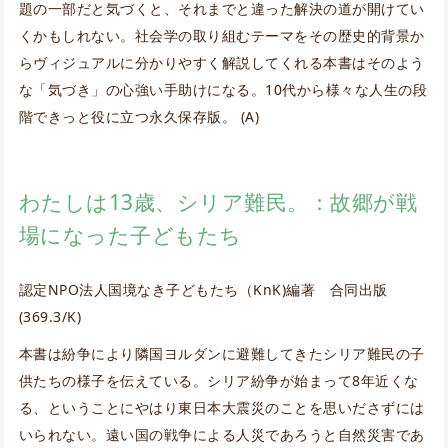
題の一部だと気づくと、それまでと違った解決の道が開けてい
くかもしれない。社会学の取り組むテーマをその歴史的背景か
らヴィジュアルに分かりやすく解説してくれる本書はそのよう
な「気づき」の心強い手助けになる。10代から様々な人生の段
階できっと役に立つ永久保存版。 (A)
わたしは13歳、シリア難民。：故郷が戦
場になった子どもたち
認定NPO法人国境なき子どもたち（KnK)編著 合同出版
(369.3/K)
本書は紛争により隣国ヨルダンに避難してきたシリア難民の子
供たちの様子を伝えている。シリア紛争が始まって8年近くな
る、ということにやはり東日本大震災のことを思いださずには
いられない。遠い国の戦争による人災であろうと自然災害であ