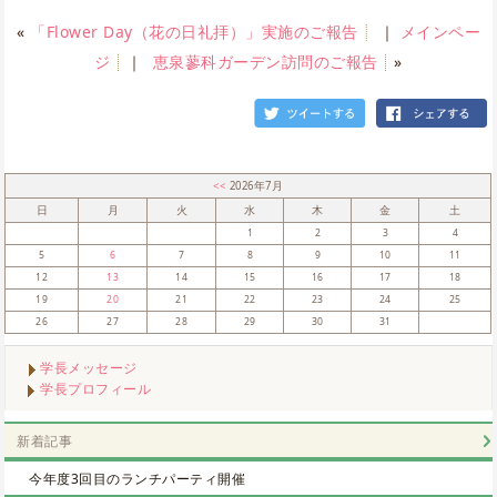
«
「Flower Day（花の日礼拝）」実施のご報告
｜
メインペー
ジ
｜
恵泉蓼科ガーデン訪問のご報告
»
<<
2026年7月
日
月
火
水
木
金
土
1
2
3
4
5
6
7
8
9
10
11
12
13
14
15
16
17
18
19
20
21
22
23
24
25
26
27
28
29
30
31
学長メッセージ
学長プロフィール
新着記事
今年度3回目のランチパーティ開催