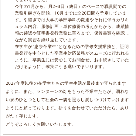
今年の1月から、月2~3日（終日）のペースで職員間での
業務引継ぎを開始、10月までに全20日間を予定していま
す。引継ぎでは大学の学部学科の変遷やそれに伴うカリキ
ュラム内容、履修計画・単位修得の考えかたから、成績情
報の確認や証明書発行業務に至るまで、保管書類を確認し
ながら実習を繰り返しています。
在学生が"恵泉卒業生"となるための学修支援業務と、証明
書発行を中心とした卒業生対応業務がスムーズに行われる
ように、卒業生には安心してお問合せ、お手続きしていた
だけるように、確実に引き継いでまいります。
2027年度以後の在学生たちの学生生活が最後まで守られます
ように、また、ランターンの灯をもった卒業生たちが、涸れな
い泉のひとつとして社会の一隅を照らし潤しつづけていけます
ようにと願っております。祈りを合わせていただけたら、あり
がたく存じます。
どうぞよろしくお願いいたします。