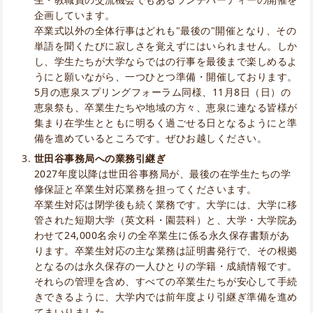
企画しています。
卒業式以外の全体行事はどれも"最後の"開催となり、その
単語を聞くたびに寂しさを覚えずにはいられません。しか
し、学生たちが大学ならではの行事を最後まで楽しめるよ
うにと願いながら、一つひとつ準備・開催しております。
5月の恵泉スプリングフォーラム同様、11月8日（日）の
恵泉祭も、卒業生たちや地域の方々、恵泉に連なる皆様が
集まり在学生とともに明るく過ごせる日となるようにと準
備を進めているところです。ぜひお越しください。
世田谷事務局への業務引継ぎ
2027年度以降は世田谷事務局が、最後の在学生たちの学
修保証と卒業生対応業務を担ってくださいます。
卒業生対応は閉学後も続く業務です。大学には、大学に移
管された短期大学（英文科・園芸科）と、大学・大学院あ
わせて24,000名余りの全卒業生に係る永久保存書類があ
ります。卒業生対応の主な業務は証明書発行で、その根拠
となるのは永久保存の一人ひとりの学籍・成績情報です。
それらの管理を含め、すべての卒業生たちが安心して手続
きできるように、大学内では前年度より引継ぎ準備を進め
てまいりました。