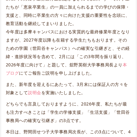
たちが「恵泉卒業生」の一員に加えられるまでの学びの保障・
支援と、同時に卒業生の方々に向けた支援の重要性を念頭に、
教育活動を継続してまいりました。
今年度は多摩キャンパスにおける実質的な最終修業年度となり
ますが、2027年度以降も在籍する学生たちもおります。その
ための学園（世田谷キャンパス）への確実な引継ぎと、その経
緯・進捗状況等を含めて、2月には「この3年間を振り返り、
2026年度に向けて」と題して、舘野英樹大学事務局長より
本
ブログ
にてご報告ご説明を申し上げました。
また、新年度を迎えるにあたって、3月末には保証人の方々を
対象として
説明会
を実施いたしました。
どちらでも言及しておりますように、2026年度、私たちが最
も注力すべきことは「学生の学修支援」「生活支援」「世田谷
事務局への確実な引継ぎ」の3点です。
本日は、野間田せつ子大学事務局次長が、この3点について、4