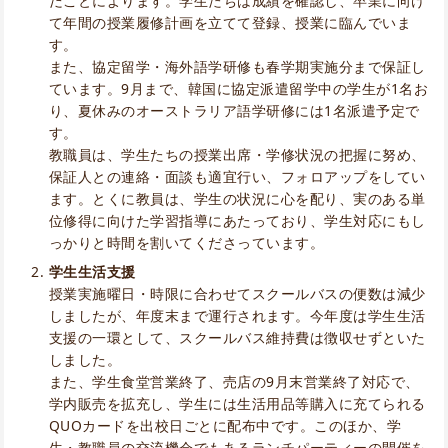
だことによります。学生たちは成績を確認し、卒業に向け
て年間の授業履修計画を立てて登録、授業に臨んでいま
す。
また、協定留学・海外語学研修も春学期実施分まで保証し
ています。9月まで、韓国に協定派遣留学中の学生が1名お
り、夏休みのオーストラリア語学研修には1名派遣予定で
す。
教職員は、学生たちの授業出席・学修状況の把握に努め、
保証人との連絡・面談も適宜行い、フォロアップをしてい
ます。とくに教員は、学生の状況に心を配り、実のある単
位修得に向けた学習指導にあたっており、学生対応にもし
っかりと時間を割いてくださっています。
学生生活支援
授業実施曜日・時限に合わせてスクールバスの便数は減少
しましたが、年度末まで運行されます。今年度は学生生活
支援の一環として、スクールバス維持費は徴収せずといた
しました。
また、学生食堂営業終了、売店の9月末営業終了対応で、
学内販売を拡充し、学生には生活用品等購入に充てられる
QUOカードを出校日ごとに配布中です。このほか、学
生・教職員の交流機会でもあるランチパーティーの開催を