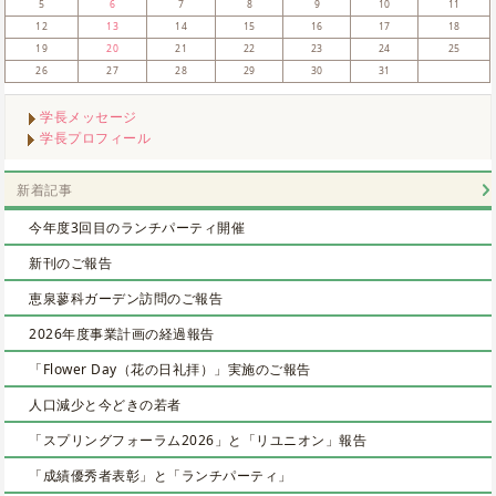
5
6
7
8
9
10
11
12
13
14
15
16
17
18
19
20
21
22
23
24
25
26
27
28
29
30
31
学長メッセージ
学長プロフィール
新着記事
今年度3回目のランチパーティ開催
新刊のご報告
恵泉蓼科ガーデン訪問のご報告
2026年度事業計画の経過報告
「Flower Day（花の日礼拝）」実施のご報告
人口減少と今どきの若者
「スプリングフォーラム2026」と「リユニオン」報告
「成績優秀者表彰」と「ランチパーティ」