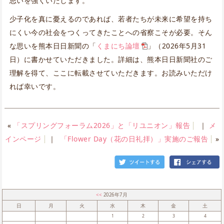
思いを強くいたします。
少子化を真に憂えるのであれば、若者たちが未来に希望を持ち
にくい今の社会をつくってきたことへの省察こそが必要。そん
な思いを熊本日日新聞の「
くまにち論壇
」（2026年5月31
日）に書かせていただきました。詳細は、熊本日日新聞社のご
理解を得て、ここに転載させていただきます。お読みいただけ
れば幸いです。
«
「スプリングフォーラム2026」と「リユニオン」報告
｜
メ
インページ
｜
「Flower Day（花の日礼拝）」実施のご報告
»
<<
2026年7月
日
月
火
水
木
金
土
1
2
3
4