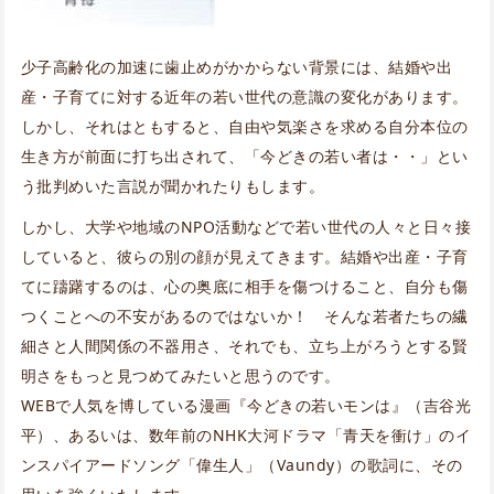
少子高齢化の加速に歯止めがかからない背景には、結婚や出
産・子育てに対する近年の若い世代の意識の変化があります。
しかし、それはともすると、自由や気楽さを求める自分本位の
生き方が前面に打ち出されて、「今どきの若い者は・・」とい
う批判めいた言説が聞かれたりもします。
しかし、大学や地域のNPO活動などで若い世代の人々と日々接
していると、彼らの別の顔が見えてきます。結婚や出産・子育
てに躊躇するのは、心の奥底に相手を傷つけること、自分も傷
つくことへの不安があるのではないか！ そんな若者たちの繊
細さと人間関係の不器用さ、それでも、立ち上がろうとする賢
明さをもっと見つめてみたいと思うのです。
WEBで人気を博している漫画『今どきの若いモンは』（吉谷光
平）、あるいは、数年前のNHK大河ドラマ「青天を衝け」のイ
ンスパイアードソング「偉生人」（Vaundy）の歌詞に、その