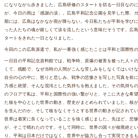
になりながら歩きました。広島研修のスタートを切る一日目なの
が、今日の雨は「感謝の涙」。広島平和記念公園を見学した際、
期には、広島はなかなか雨が降らない。今日私たちが平和を学び
った人たちの魂が嬉しくて涙を流したという意味だそうです。広
タートをきれた一日となりました。
今回のこの広島派遣で、私が一番強く感じたことは平和と国際性
一日目の平和記念資料館では、戦争時、原爆の被害を被った人々
くて、残酷で、なぜ当時の人間がこんな苦しみをしなくてはいけ
自分の心の中に、怒りと悲しみ、戦争の悲惨さを写した写真を前
力感と絶望、そんな混沌とした気持ちを抱えました。その気持ち
のフロアで私は、平和と国際性の強い繋がりと、そこに大きな希
た核を中心とした世界の動き、歴史がまとめられていました。核
を生んだのか、そして核をなくそうとする世界の動きが記されて
世界は着実に良くなっていることを強く感じました。先ほど、悲
が、そこで晴れたのです。そして同時に、世界の国々が核廃絶と
り、平和は日本だけではなく、世界中が協力し合って実現できる