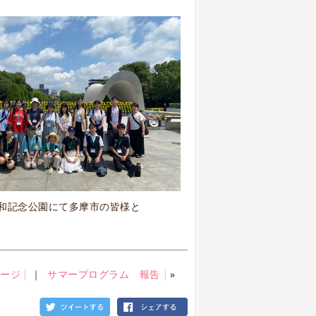
和記念公園にて多摩市の皆様と
ページ
｜
サマープログラム 報告
»