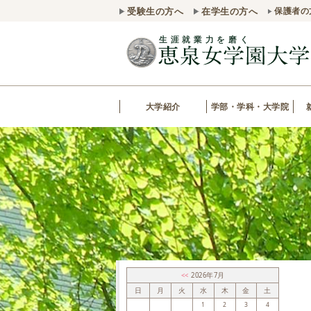
受験生の方へ
在学生の方へ
保護者の
大学紹介
学部・学科・大学院
<<
2026年7月
日
月
火
水
木
金
土
1
2
3
4