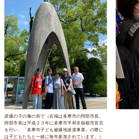
原爆の子の像の前で（右端は多摩市の阿部市長。
阿部市長は平成２３年に多摩市平和非核都市宣言
を行い、「多摩市子ども被爆地派遣事業」の際に
は子どもたちと一緒に毎年参加されています。）