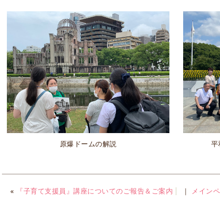
原爆ドームの解説
平
«
『子育て支援員』講座についてのご報告＆ご案内
｜
メイン