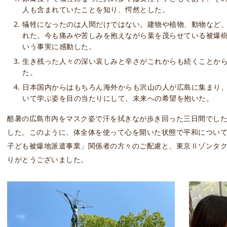
人も含まれていたことを知り、愕然とした。
犠牲になったのは人間だけではない。建物や植物、動物など
れた。今も痛みや苦しみを抱えながら葉を茂らせている被爆
いう事実に感動した。
生き残った人々の深い哀しみと辛さがこれからも続くことか
た。
日本国内からはもちろん海外からも沢山の人が広島に集まり
いて学ぶ姿を目の当たりにして、未来への希望を抱いた。
酷暑の広島市内をマスク姿で汗を拭きなが歩き回った三日間でし
した。このように、体全体を使って心を開いた状態で平和につい
子ども被爆地派遣事業」関係者の方々のご配慮と、東京Ⅱゾンタ
りがとうございました。