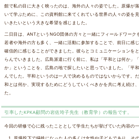
館で私の目に大きく映ったのは、海外の人々の姿でした。原爆が
いて学ぶために、この資料館に来てくれている世界の人々の姿を
いきたいという大きな希望を感じました。
二日目は、ANTというNGO団体の方々と一緒にフィールドワー
若者や海外の方も多く、一緒に活動に参加することで、前日に感
確信的に感じることができました。彼らとコミュニケーションを
らんでいきました。広島派遣に行く前に、私は「平和とは何か」
か」ということを、広島の地で探したいと思っていました。「平
んでした。平和というのは一人で決めるものではないからです。
和とは何か、実現するためにどうしていくべきかを共に考え続け
た。
引率したKPKA顧問の岩佐玲子先生（教育学）の報告です。
今回の研修で心に残ったこととして学生たちが挙げていた内容の
原爆投下で犠牲になった人の多くは女性や子どもであり、そ