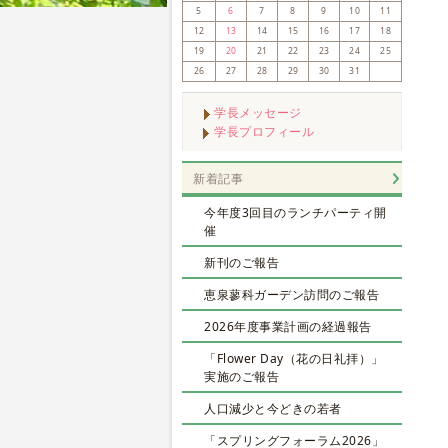
5
6
7
8
9
10
11
12
13
14
15
16
17
18
19
20
21
22
23
24
25
26
27
28
29
30
31
学長メッセージ
学長プロフィール
新着記事
今年度3回目のランチパーティ開
催
新刊のご報告
恵泉蓼科ガーデン訪問のご報告
2026年度事業計画の経過報告
「Flower Day（花の日礼拝）」
実施のご報告
人口減少と今どきの若者
「スプリングフォーラム2026」