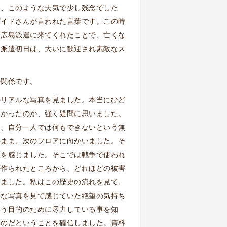
に、このような天気で少し残念でした
ガイドさんが言われた言葉です。この時
に広島派遣に来てくれたことで、亡くな
島派遣初日は、大いに歓迎され素敵なス
の関係です。
のリアルな写真を見ました。本当にひど
なかったのか、強く疑問に思いました。
に、自分一人では何もできないという無
のまま、次のフロアに向かいました。そ
望を感じました。そこでは戦争で使われ
が作られたところから、どれほどの被害
いました。私はこの歴史の流れを見て、
惨な写真を見て感じていた絶望の気持ち
いう目的のために尽力している事を知
ものだということを確信しました。資料