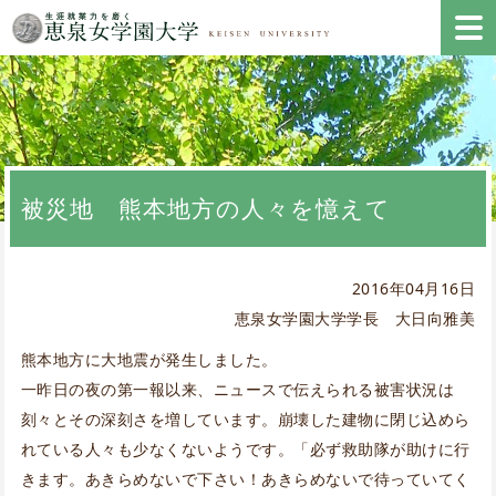
被災地 熊本地方の人々を憶えて
2016年04月16日
恵泉女学園大学学長 大日向雅美
熊本地方に大地震が発生しました。
一昨日の夜の第一報以来、ニュースで伝えられる被害状況は
刻々とその深刻さを増しています。崩壊した建物に閉じ込めら
れている人々も少なくないようです。「必ず救助隊が助けに行
きます。あきらめないで下さい！あきらめないで待っていてく