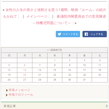
«
女性の人生の長さと強靭さを思う1週間。映画『ルーム』の紹介
もかねて
｜
メインページ
｜
参議院内閣委員会での意見陳述
～待機児問題について～
»
<<
2026年7月
日
月
火
水
木
金
土
1
2
3
4
5
6
7
8
9
10
11
12
13
14
15
16
17
18
19
20
21
22
23
24
25
26
27
28
29
30
31
学長メッセージ
学長プロフィール
新着記事