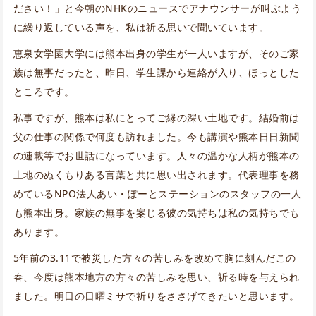
ださい！」と今朝のNHKのニュースでアナウンサーが叫ぶよう
に繰り返している声を、私は祈る思いで聞いています。
恵泉女学園大学には熊本出身の学生が一人いますが、そのご家
族は無事だったと、昨日、学生課から連絡が入り、ほっとした
ところです。
私事ですが、熊本は私にとってご縁の深い土地です。結婚前は
父の仕事の関係で何度も訪れました。今も講演や熊本日日新聞
の連載等でお世話になっています。人々の温かな人柄が熊本の
土地のぬくもりある言葉と共に思い出されます。代表理事を務
めているNPO法人あい・ぽーとステーションのスタッフの一人
も熊本出身。家族の無事を案じる彼の気持ちは私の気持ちでも
あります。
5年前の3.11で被災した方々の苦しみを改めて胸に刻んだこの
春、今度は熊本地方の方々の苦しみを思い、祈る時を与えられ
ました。明日の日曜ミサで祈りをささげてきたいと思います。