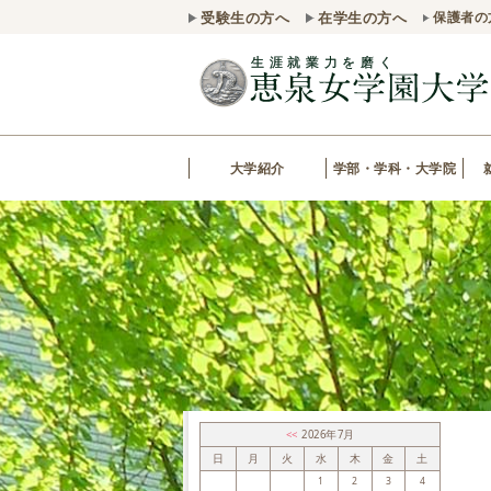
受験生の方へ
在学生の方へ
保護者の
大学紹介
学部・学科・大学院
<<
2026年7月
日
月
火
水
木
金
土
1
2
3
4