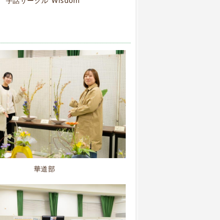
手話サークル"Wisdom"
華道部