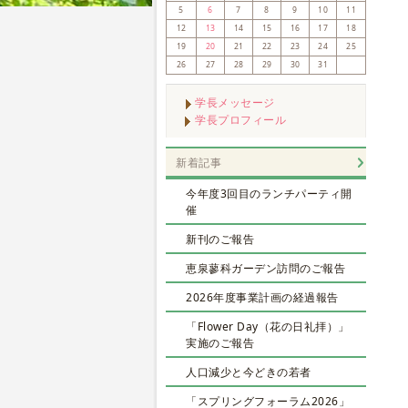
5
6
7
8
9
10
11
12
13
14
15
16
17
18
19
20
21
22
23
24
25
26
27
28
29
30
31
学長メッセージ
学長プロフィール
新着記事
今年度3回目のランチパーティ開
催
新刊のご報告
恵泉蓼科ガーデン訪問のご報告
2026年度事業計画の経過報告
「Flower Day（花の日礼拝）」
実施のご報告
人口減少と今どきの若者
「スプリングフォーラム2026」