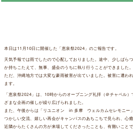
本日は11月10日に開催した「恵泉祭2024」のご報告です。
天気予報では雨でしたので心配しておりました。途中、少しぱら
か持ちこたえて、無事、盛会のうちに執り行うことができました
ただ、沖縄地方では大変な豪雨被害が出ていました。被害に遭わ
ます。
「恵泉祭2024」は、10時からのオープニング礼拝（＠チャペル
ざまな企画の催しが繰り広げられました。
また、午後からは「リユニオン in 多摩 ウェルカムセレモニー
つかしい交流、嬉しい再会がキャンパスのあちこちで見られ、心
近隣からたくさんの方が来場してくださったことも、有難いこと