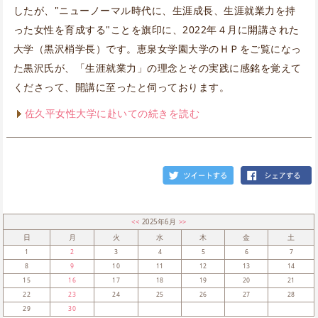
したが、"ニューノーマル時代に、生涯成長、生涯就業力を持
った女性を育成する"ことを旗印に、2022年４月に開講された
大学（黒沢梢学長）です。恵泉女学園大学のＨＰをご覧になっ
た黒沢氏が、「生涯就業力」の理念とその実践に感銘を覚えて
くださって、開講に至ったと伺っております。
佐久平女性大学に赴いての続きを読む
<<
2025年6月
>>
日
月
火
水
木
金
土
1
2
3
4
5
6
7
8
9
10
11
12
13
14
15
16
17
18
19
20
21
22
23
24
25
26
27
28
29
30