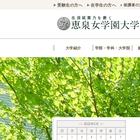
受験生の方へ
在学生の方へ
保護者の
大学紹介
学部・学科・大学院
<<
2022年5月
>>
日
月
火
水
木
金
土
1
2
3
4
5
6
7