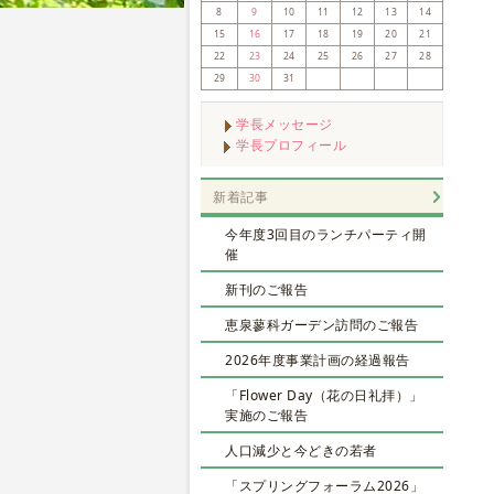
8
9
10
11
12
13
14
15
16
17
18
19
20
21
22
23
24
25
26
27
28
29
30
31
学長メッセージ
学長プロフィール
新着記事
今年度3回目のランチパーティ開
催
新刊のご報告
恵泉蓼科ガーデン訪問のご報告
2026年度事業計画の経過報告
「Flower Day（花の日礼拝）」
実施のご報告
人口減少と今どきの若者
「スプリングフォーラム2026」