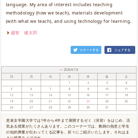
language. My area of interest includes teaching
methodology (how we teach), materials development
(with what we teach), and using technology for learning.
越智 健太郎
<<
2026年7月
日
月
火
水
木
金
土
1
2
3
4
5
6
7
8
9
10
11
12
13
14
15
16
17
18
19
20
21
22
23
24
25
26
27
28
29
30
31
恵泉女学園大学では1年から4年まで展開するゼミ（演習）をはじめ、活
気ある授業がたくさんあります。このコーナーでは、教師の熱意と学生
の知的興奮が伝わってくる記事を、折々にご紹介いたします。それはま
さに授業ライブです。