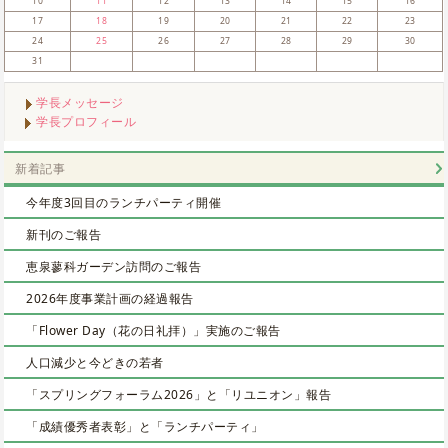
10
11
12
13
14
15
16
17
18
19
20
21
22
23
24
25
26
27
28
29
30
31
学長メッセージ
学長プロフィール
新着記事
今年度3回目のランチパーティ開催
新刊のご報告
恵泉蓼科ガーデン訪問のご報告
2026年度事業計画の経過報告
「Flower Day（花の日礼拝）」実施のご報告
人口減少と今どきの若者
「スプリングフォーラム2026」と「リユニオン」報告
「成績優秀者表彰」と「ランチパーティ」