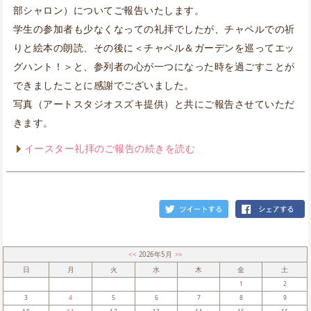
部シャロン）についてご報告いたします。
学生の参加者も少なくなっての礼拝でしたが、チャペルでの祈
りと絵本の朗読、その後に＜チャペル＆ガーデンを巡ってエッ
グハント！＞と、参列者の心が一つになった時を過ごすことが
できましたことに感謝でございました。
写真（アートスタジオスズキ提供）と共にご報告させていただ
きます。
イースター礼拝のご報告の続きを読む
<<
2026年5月
>>
日
月
火
水
木
金
土
1
2
3
4
5
6
7
8
9