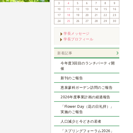
3
4
5
6
7
8
9
10
11
12
13
14
15
16
17
18
19
20
21
22
23
24
25
26
27
28
29
30
学長メッセージ
学長プロフィール
新着記事
今年度3回目のランチパーティ開
催
新刊のご報告
恵泉蓼科ガーデン訪問のご報告
2026年度事業計画の経過報告
「Flower Day（花の日礼拝）」
実施のご報告
人口減少と今どきの若者
「スプリングフォーラム2026」