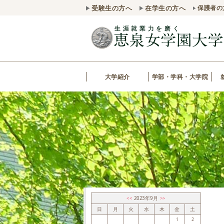
受験生の方へ
在学生の方へ
保護者の
大学紹介
学部・学科・大学院
<<
2023年9月
>>
日
月
火
水
木
金
土
1
2