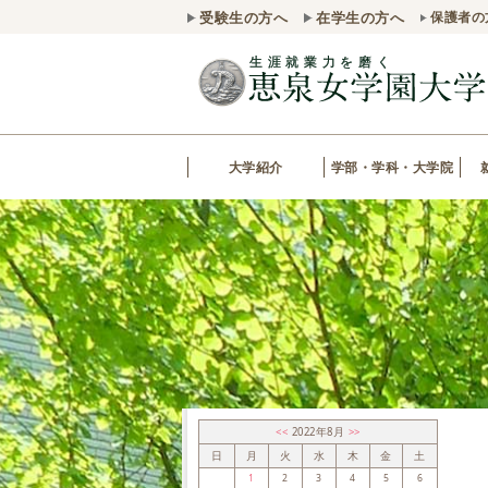
受験生の方へ
在学生の方へ
保護者の
大学紹介
学部・学科・大学院
<<
2022年8月
>>
日
月
火
水
木
金
土
1
2
3
4
5
6