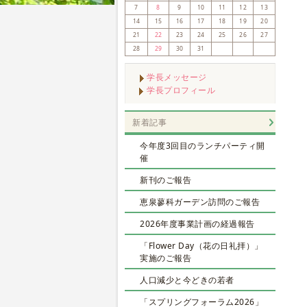
7
8
9
10
11
12
13
14
15
16
17
18
19
20
21
22
23
24
25
26
27
28
29
30
31
学長メッセージ
学長プロフィール
新着記事
今年度3回目のランチパーティ開
催
新刊のご報告
恵泉蓼科ガーデン訪問のご報告
2026年度事業計画の経過報告
「Flower Day（花の日礼拝）」
実施のご報告
人口減少と今どきの若者
「スプリングフォーラム2026」