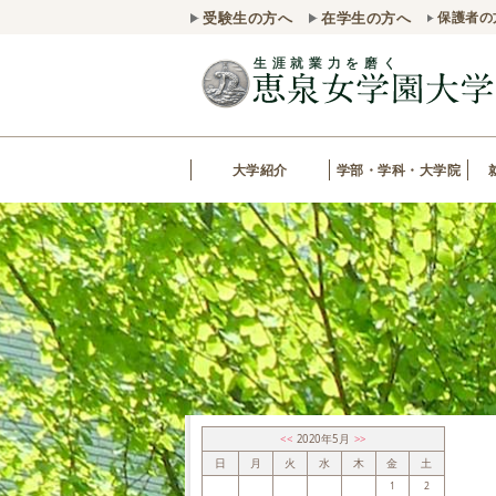
受験生の方へ
在学生の方へ
保護者の
大学紹介
学部・学科・大学院
<<
2020年5月
>>
日
月
火
水
木
金
土
1
2