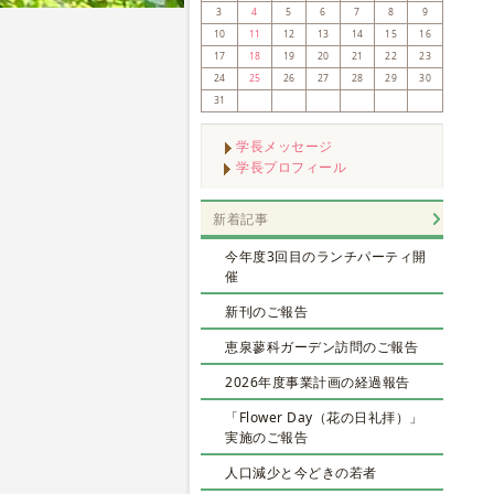
3
4
5
6
7
8
9
10
11
12
13
14
15
16
17
18
19
20
21
22
23
24
25
26
27
28
29
30
31
学長メッセージ
学長プロフィール
新着記事
今年度3回目のランチパーティ開
催
新刊のご報告
恵泉蓼科ガーデン訪問のご報告
2026年度事業計画の経過報告
「Flower Day（花の日礼拝）」
実施のご報告
人口減少と今どきの若者