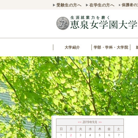
受験生の方へ
在学生の方へ
保護者の
大学紹介
学部・学科・大学院
<<
2019年9月
>>
日
月
火
水
木
金
土
1
2
3
4
5
6
7