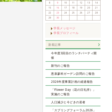
8
9
10
11
12
13
14
15
16
17
18
19
20
21
22
23
24
25
26
27
28
29
30
学長メッセージ
学長プロフィール
新着記事
今年度3回目のランチパーティ開
催
新刊のご報告
恵泉蓼科ガーデン訪問のご報告
2026年度事業計画の経過報告
「Flower Day（花の日礼拝）」
実施のご報告
人口減少と今どきの若者
「スプリングフォーラム2026」