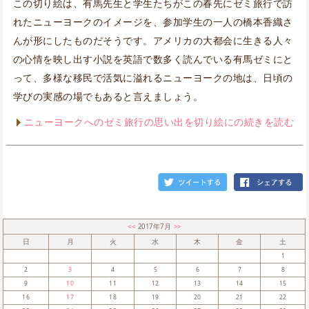
この切り絵は、有馬先生と学生たちがこの春先にゼミ旅行で訪
れたニューヨークのイメージを、参加学生の一人の橋本香織さ
んが形にしたものだそうです。アメリカの大都会に生きる人々
の心情を映し出す小説を英語で数多く読んでいる有馬ゼミにと
って、多様な移民で活気に溢れるニューヨークの地は、日頃の
学びの実感の場でもあると言えましょう。
ニューヨークへのゼミ旅行の思い出を切り絵にの続きを読む
<<
2017年7月
>>
日
月
火
水
木
金
土
1
2
3
4
5
6
7
8
9
10
11
12
13
14
15
16
17
18
19
20
21
22