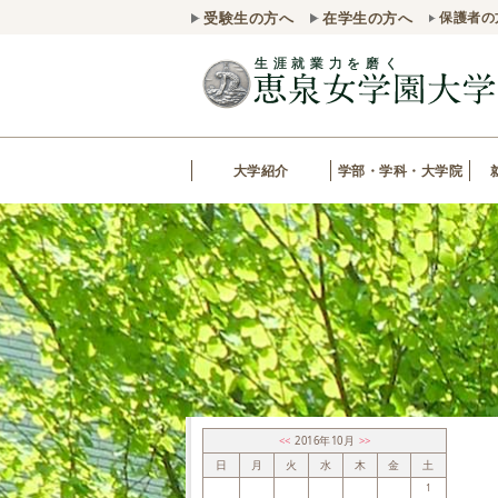
受験生の方へ
在学生の方へ
保護者の
大学紹介
学部・学科・大学院
<<
2016年10月
>>
日
月
火
水
木
金
土
1