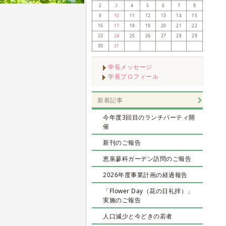
2
3
4
5
6
7
8
9
10
11
12
13
14
15
16
17
18
19
20
21
22
23
24
25
26
27
28
29
30
31
学長メッセージ
学長プロフィール
新着記事
今年度3回目のランチパーティ開
催
新刊のご報告
恵泉蓼科ガーデン訪問のご報告
2026年度事業計画の経過報告
「Flower Day（花の日礼拝）」
実施のご報告
人口減少と今どきの若者