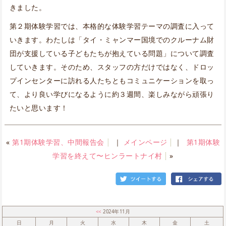
きました。
第２期体験学習では、本格的な体験学習テーマの調査に入って
いきます。わたしは「タイ・ミャンマー国境でのクルーナム財
団が支援している子どもたちが抱えている問題」について調査
していきます。そのため、スタッフの方だけではなく、ドロッ
プインセンターに訪れる人たちともコミュニケーションを取っ
て、より良い学びになるように約３週間、楽しみながら頑張り
たいと思います！
«
第1期体験学習、中間報告会
｜
メインページ
｜
第1期体験
学習を終えて〜ヒンラートナイ村
»
<<
2024年11月
日
月
火
水
木
金
土