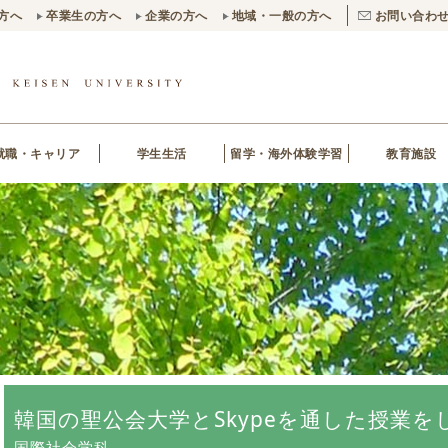
方へ
卒業生の方へ
企業の方へ
地域・一般の方へ
お問い合わ
就職・キャリア
学生生活
留学・海外体験学習
教育施設
韓国の聖公会大学とSkypeを通した授業
国際社会学科