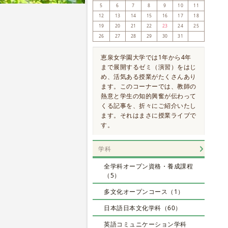
5
6
7
8
9
10
11
12
13
14
15
16
17
18
19
20
21
22
23
24
25
26
27
28
29
30
31
恵泉女学園大学では1年から4年
まで展開するゼミ（演習）をはじ
め、活気ある授業がたくさんあり
ます。このコーナーでは、教師の
熱意と学生の知的興奮が伝わって
くる記事を、折々にご紹介いたし
ます。それはまさに授業ライブで
す。
学科
全学科オープン資格・養成課程
（5）
多文化オープンコース（1）
日本語日本文化学科（60）
英語コミュニケーション学科