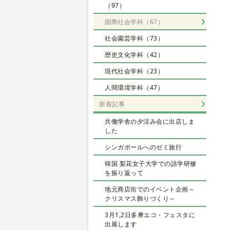
（97）
国際社会学科（67）
社会園芸学科（73）
歴史文化学科（42）
現代社会学科（23）
人間環境学科（47）
新着記事
共働学舎の夕涼み会に出店しま
した
シンガポールへのゼミ旅行
韓国 梨花女子大学での語学研修
を振り返って
地元商店街でのイベント企画～
クリスマス飾りづくり～
3月1,2日多摩エコ・フェスタに
出展します