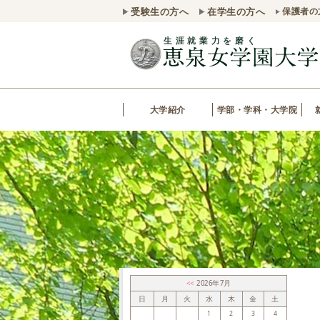
受験生の方へ
在学生の方へ
保護者の
大学紹介
学部・学科・大学院
<<
2026年7月
日
月
火
水
木
金
土
1
2
3
4