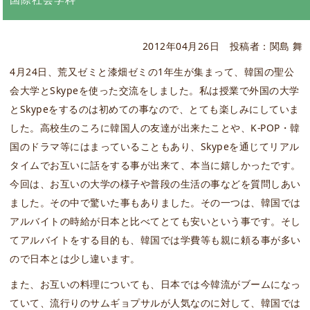
2012年04月26日
投稿者：関島 舞
4月24日、荒又ゼミと漆畑ゼミの1年生が集まって、韓国の聖公
会大学とSkypeを使った交流をしました。私は授業で外国の大学
とSkypeをするのは初めての事なので、とても楽しみにしていま
した。高校生のころに韓国人の友達が出来たことや、K-POP・韓
国のドラマ等にはまっていることもあり、Skypeを通じてリアル
タイムでお互いに話をする事が出来て、本当に嬉しかったです。
今回は、お互いの大学の様子や普段の生活の事などを質問しあい
ました。その中で驚いた事もありました。その一つは、韓国では
アルバイトの時給が日本と比べてとても安いという事です。そし
てアルバイトをする目的も、韓国では学費等も親に頼る事が多い
ので日本とは少し違います。
また、お互いの料理についても、日本では今韓流がブームになっ
ていて、流行りのサムギョプサルが人気なのに対して、韓国では