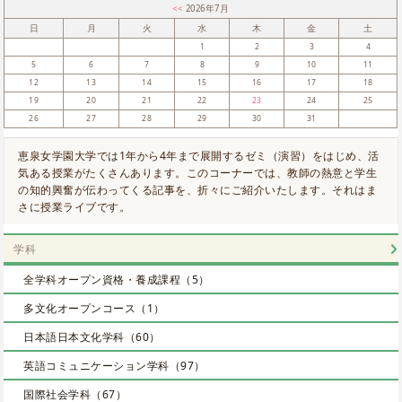
<<
2026年7月
日
月
火
水
木
金
土
1
2
3
4
5
6
7
8
9
10
11
12
13
14
15
16
17
18
19
20
21
22
23
24
25
26
27
28
29
30
31
恵泉女学園大学では1年から4年まで展開するゼミ（演習）をはじめ、活
気ある授業がたくさんあります。このコーナーでは、教師の熱意と学生
の知的興奮が伝わってくる記事を、折々にご紹介いたします。それはま
さに授業ライブです。
学科
全学科オープン資格・養成課程（5）
多文化オープンコース（1）
日本語日本文化学科（60）
英語コミュニケーション学科（97）
国際社会学科（67）