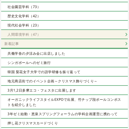
社会園芸学科（73）
歴史文化学科（42）
現代社会学科（23）
人間環境学科（47）
新着記事
共働学舎の夕涼み会に出店しました
シンガポールへのゼミ旅行
韓国 梨花女子大学での語学研修を振り返って
地元商店街でのイベント企画～クリスマス飾りづくり～
3月1,2日多摩エコ・フェスタに出展します
オーガニックライフスタイルEXPOで出展、竹チップ段ボールコンポス
トを紹介しました
3年ゼミ始動・恵泉スプリングフォーラムの学科企画運営に携わって
押し花クリスマスカードづくり