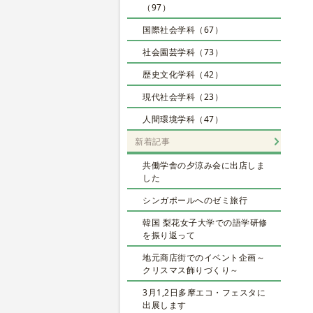
（97）
国際社会学科（67）
社会園芸学科（73）
歴史文化学科（42）
現代社会学科（23）
人間環境学科（47）
新着記事
共働学舎の夕涼み会に出店しま
した
シンガポールへのゼミ旅行
韓国 梨花女子大学での語学研修
を振り返って
地元商店街でのイベント企画～
クリスマス飾りづくり～
3月1,2日多摩エコ・フェスタに
出展します