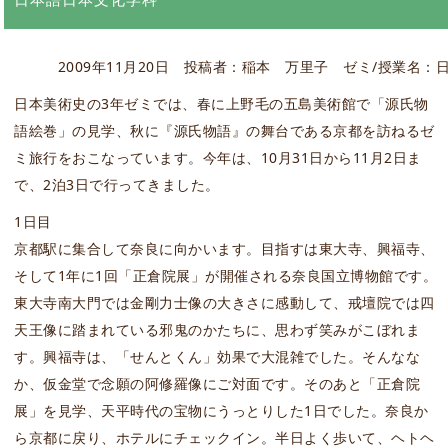
2009年11月20日
投稿者：稲本 万里子
ゼミ/授業名：日
日本美術史の3年ゼミでは、春に上野毛の五島美術館で「源氏物
語絵巻」の見学、秋に『源氏物語』の舞台である京都を訪ねるゼ
ミ旅行をおこなっています。今年は、10月31日から11月2日ま
で、2泊3日で行ってきました。
1日目
京都駅に集合して奈良に向かいます。目指すは東大寺、興福寺、
そして1年に1回「正倉院展」が開催される奈良国立博物館です。
東大寺南大門では金剛力士像の大きさに感動して、戒壇院では四
天王像に踏まれている邪鬼のかたちに、思わず笑みがこぼれま
す。興福寺は、「せんとくん」効果で大混雑でした。そんなな
か、仮金堂で念願の阿修羅像にご対面です。そのあと「正倉院
展」を見学、天平時代の宝物にうっとりした1日でした。奈良か
ら京都に戻り、ホテルにチェックイン。半日よく歩いて、ヘトヘ