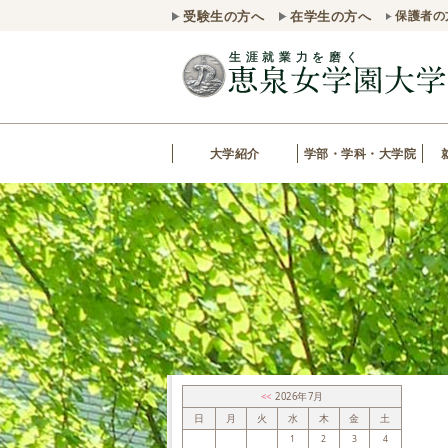
受験生の方へ
在学生の方へ
保護者の
大学紹介
学部・学科・大学院
<<
2026年7月
日
月
火
水
木
金
土
1
2
3
4