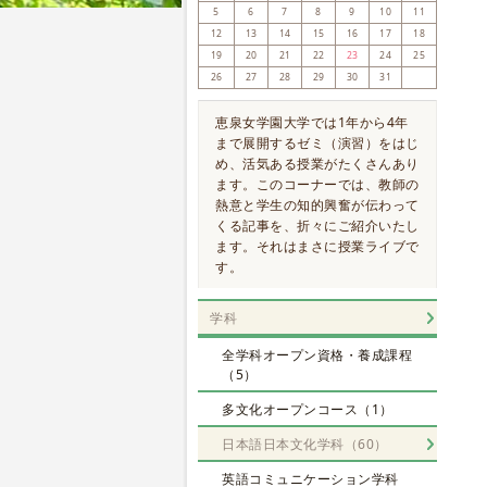
5
6
7
8
9
10
11
12
13
14
15
16
17
18
19
20
21
22
23
24
25
26
27
28
29
30
31
恵泉女学園大学では1年から4年
まで展開するゼミ（演習）をはじ
め、活気ある授業がたくさんあり
ます。このコーナーでは、教師の
熱意と学生の知的興奮が伝わって
くる記事を、折々にご紹介いたし
ます。それはまさに授業ライブで
す。
学科
全学科オープン資格・養成課程
（5）
多文化オープンコース（1）
日本語日本文化学科（60）
英語コミュニケーション学科