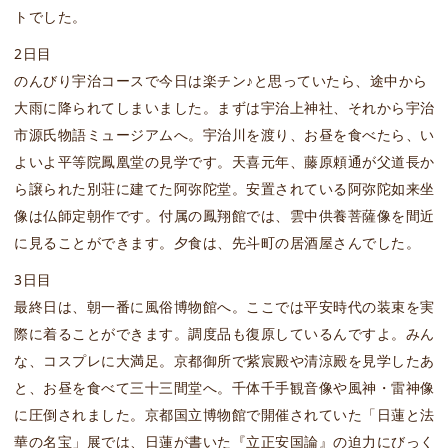
トでした。
2日目
のんびり宇治コースで今日は楽チン♪と思っていたら、途中から
大雨に降られてしまいました。まずは宇治上神社、それから宇治
市源氏物語ミュージアムへ。宇治川を渡り、お昼を食べたら、い
よいよ平等院鳳凰堂の見学です。天喜元年、藤原頼通が父道長か
ら譲られた別荘に建てた阿弥陀堂。安置されている阿弥陀如来坐
像は仏師定朝作です。付属の鳳翔館では、雲中供養菩薩像を間近
に見ることができます。夕食は、先斗町の居酒屋さんでした。
3日目
最終日は、朝一番に風俗博物館へ。ここでは平安時代の装束を実
際に着ることができます。調度品も復原しているんですよ。みん
な、コスプレに大満足。京都御所で紫宸殿や清涼殿を見学したあ
と、お昼を食べて三十三間堂へ。千体千手観音像や風神・雷神像
に圧倒されました。京都国立博物館で開催されていた「日蓮と法
華の名宝」展では、日蓮が書いた『立正安国論』の迫力にびっく