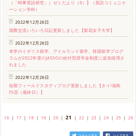
（「時事英語研究」）ゼミだより（6）】（英語コミュニケ
ーション学科）
2022年12月26日
国際交流いろいろ日記更新しました【梨花女子大学】
2022年12月26日
本学のイギリス留学、アイルランド留学、韓国留学プログ
ラムが2022年度のJASSOの給付型奨学金制度に追加採用さ
れました
2022年12月26日
短期フィールドスタディブログ更新しました【タイ/福島
FS⑤（最終日）】
21
16
｜
17
｜
18
｜
19
｜
20
｜
｜
22
｜
23
｜
24
｜
25
｜
26