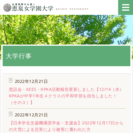
大学行事
2022年12月21日
恵話会・KEES・KPKA活動報告更新しました【12/14（水）
KPKAが中学1年生４クラスの平和学習を担当しました！
（その３）】
2022年12月21日
【日本学生支援機構奨学金・支援金】2022年12月17日から
の大雪による災害により被害に遭われた方