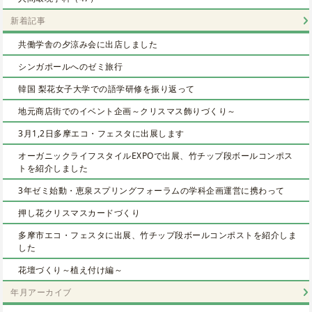
新着記事
共働学舎の夕涼み会に出店しました
シンガポールへのゼミ旅行
韓国 梨花女子大学での語学研修を振り返って
地元商店街でのイベント企画～クリスマス飾りづくり～
3月1,2日多摩エコ・フェスタに出展します
オーガニックライフスタイルEXPOで出展、竹チップ段ボールコンポス
トを紹介しました
3年ゼミ始動・恵泉スプリングフォーラムの学科企画運営に携わって
押し花クリスマスカードづくり
多摩市エコ・フェスタに出展、竹チップ段ボールコンポストを紹介しま
した
花壇づくり～植え付け編～
年月アーカイブ