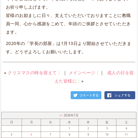
お祈り申し上げます。
皆様のお励ましに日々、支えていただいておりますことに教職
員一同、心から感謝をこめて、年頭のご挨拶とさせていただき
ます。
2020年の「学長の部屋」は1月13日より開始させていただきま
す。どうぞよろしくお願いいたします。
«
クリスマスの時を迎えて
｜
メインページ
｜
成人の日を迎
えた皆様に
»
<<
2026年7月
日
月
火
水
木
金
土
1
2
3
4
5
6
7
8
9
10
11