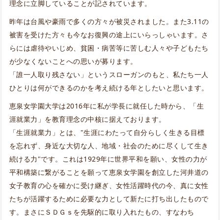
理念に立脚していることが記されています。
昨年は台風や豪雨で多くの方々が被災されました。また3.11の
被害を受けた方々も今なお復興の途上にいらっしゃいます。さ
らには虐待やいじめ、貧困・病苦等に苦しむ人々や子どもたち
が少なくないことへの思いが募ります。
「誰一人取り残さない」というスローガンのもと、私たち一人
ひとりは何ができるのかを考え続ける年としたいと思います。
恵泉女学園大学は2016年に私が学長に就任した時から、「生
涯就業力」を教育理念の中核に据えております。
「生涯就業力」とは、"生涯にわたって自分らしく生きる目標
を忘れず、身近な大切な人、地域・社会のために尽くして生き
続ける力"です。これは1929年に世界平和を願い、女性の力が
平和構築に繋がることを願って恵泉女学園を創立した河井道の
女子教育の心を確かに受け継ぎ、女性活躍時代の今、真に女性
たちが活躍するために必要な力として新たに打ち出したもので
す。まさにＳＤＧｓを先駆的に取り入れたもの、すなわち