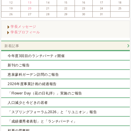
12
13
14
15
16
17
18
19
20
21
22
23
24
25
26
27
28
29
30
31
学長メッセージ
学長プロフィール
新着記事
今年度3回目のランチパーティ開催
新刊のご報告
恵泉蓼科ガーデン訪問のご報告
2026年度事業計画の経過報告
「Flower Day（花の日礼拝）」実施のご報告
人口減少と今どきの若者
「スプリングフォーラム2026」と「リユニオン」報告
「成績優秀者表彰」と「ランチパーティ」
初夏の図書館