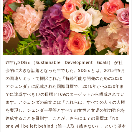
昨年はSDGｓ（Sustainable Development Goals） が社
会的に大きな話題となった年でした。SDGｓとは、2015年9月
の国連サミットで採択された「持続可能な開発のための2030
アジェンダ」に記載された国際目標で、2016年から2030年ま
でに達成すべき17の目標と169のターゲットから構成されてい
ます。アジェンダの前文には「これらは、すべての人々の人権
を実現し、ジェンダー平等とすべての女性と女児の能力強化を
達成することを目指す」ことが、さらに１７の目標は「No
one will be left behind（誰一人取り残さない）」という基本