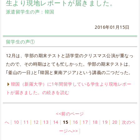
生より現地レポートが届きました。
派遣留学生の声：韓国
2016年01月15日
留学生の声①
12月は、学部の期末テストと語学堂のクリスマス公演が重なっ
たので、その時期はとても忙しかった。学部の期末テストは、
｢釜山の一日｣と｢韓国と東南アジア｣という講義の二つだった。
韓国（新羅大学）に1年間留学している学生より現地レポー
トが届きました。の続きを読む
<<前のページ
へ
10
11
12
13
14
15
16
17
18
19
20
次のペ
ージへ>>