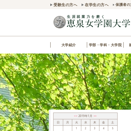
受験生の方へ
在学生の方へ
保護者の
大学紹介
学部・学科・大学院
<<
2019年1月
>>
日
月
火
水
木
金
土
1
2
3
4
5