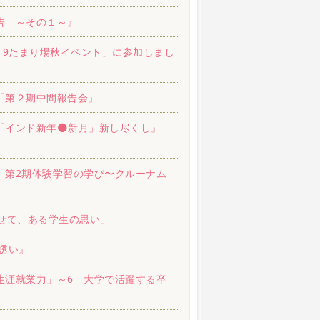
告 ～その１～』
19たまり場秋イベント」に参加しまし
「第２期中間報告会」
インド新年🌑新月」新し尽くし』
「第2期体験学習の学び〜クルーナム
せて、ある学生の思い」
誘い』
生涯就業力」～6 大学で活躍する卒