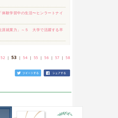
「体験学習中の生活〜ヒンラートナイ
生涯就業力」～５ 大学で活躍する卒
53
｜
52
｜
｜
54
｜
55
｜
56
｜
57
｜
58