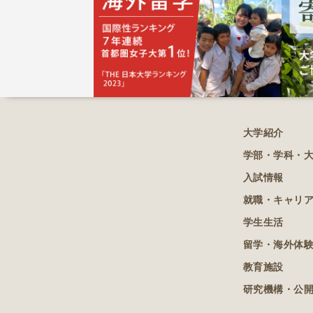
大学紹介
学部・学科・
入試情報
就職・キャリ
学生生活
留学・海外体
教育施設
研究機構・公