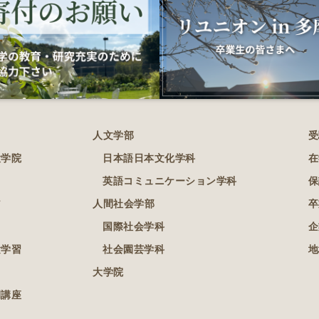
人文学部
受
大学院
日本語日本文化学科
在
英語コミュニケーション学科
保
ア
人間社会学部
卒
国際社会学科
企
験学習
社会園芸学科
地
大学院
開講座