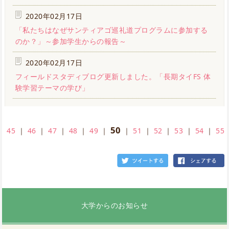
2020年02月17日
「私たちはなぜサンティアゴ巡礼道プログラムに参加する
のか？」～参加学生からの報告～
2020年02月17日
フィールドスタディブログ更新しました。「長期タイFS 体
験学習テーマの学び」
50
45
｜
46
｜
47
｜
48
｜
49
｜
｜
51
｜
52
｜
53
｜
54
｜
55
大学からのお知らせ