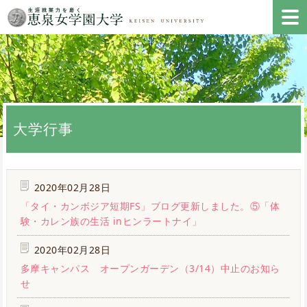
大学行事
2020年02月28日
「タイ・カンボジア短期FS」ブログ更新しました。⑤「体
験・カレン族の生活 inヒンラートナイ」
2020年02月28日
多摩キャンパス オープンガーデン（3/14）中止のお知ら
せ