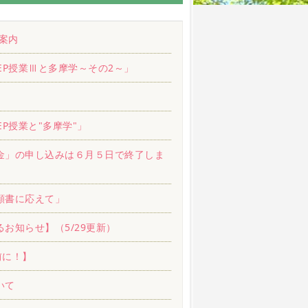
案内
EP授業Ⅲと多摩学～その2～」
P授業と"多摩学"」
金」の申し込みは６月５日で終了しま
願書に応えて」
お知らせ】（5/29更新）
前に！】
いて