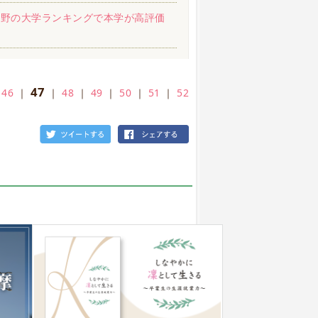
分野の大学ランキングで本学が高評価
47
｜
46
｜
｜
48
｜
49
｜
50
｜
51
｜
52