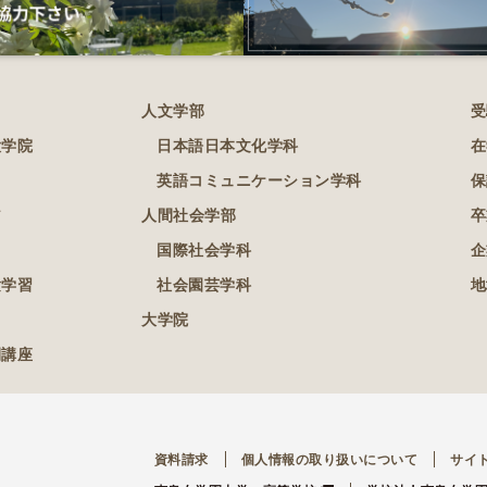
人文学部
受
大学院
日本語日本文化学科
在
英語コミュニケーション学科
保
ア
人間社会学部
卒
国際社会学科
企
験学習
社会園芸学科
地
大学院
開講座
資料請求
個人情報の取り扱いについて
サイ