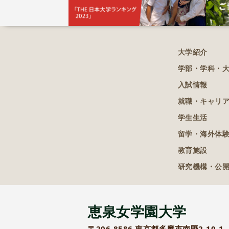
大学紹介
学部・学科・
入試情報
就職・キャリ
学生生活
留学・海外体
教育施設
研究機構・公
恵泉女学園大学
〒206-8586 東京都多摩市南野2-10-1