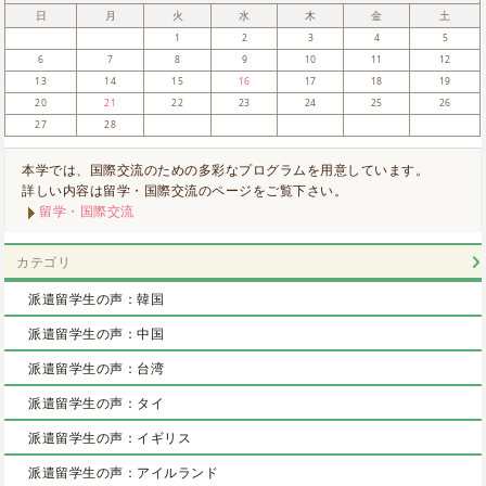
日
月
火
水
木
金
土
1
2
3
4
5
6
7
8
9
10
11
12
13
14
15
16
17
18
19
20
21
22
23
24
25
26
27
28
本学では、国際交流のための多彩なプログラムを用意しています。
詳しい内容は留学・国際交流のページをご覧下さい。
留学・国際交流
カテゴリ
派遣留学生の声：韓国
派遣留学生の声：中国
派遣留学生の声：台湾
派遣留学生の声：タイ
派遣留学生の声：イギリス
派遣留学生の声：アイルランド