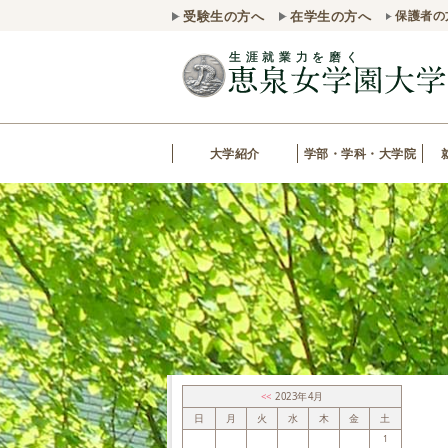
受験生の方へ
在学生の方へ
保護者の
大学紹介
学部・学科・大学院
<<
2023年4月
日
月
火
水
木
金
土
1