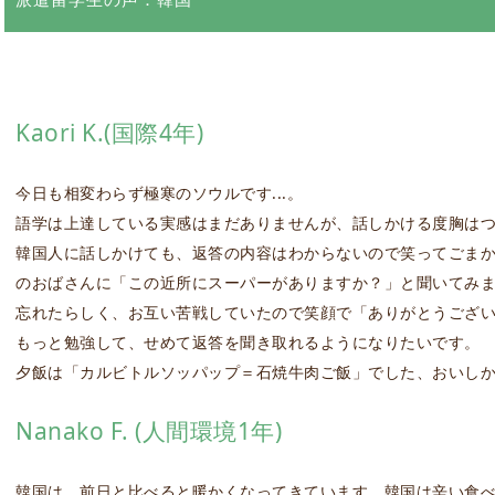
Kaori K.(国際4年)
今日も相変わらず極寒のソウルです...。
語学は上達している実感はまだありませんが、話しかける度胸はつ
韓国人に話しかけても、返答の内容はわからないので笑ってごまか
のおばさんに「この近所にスーパーがありますか？」と聞いてみ
忘れたらしく、お互い苦戦していたので笑顔で「ありがとうございま
もっと勉強して、せめて返答を聞き取れるようになりたいです。
夕飯は「カルビトルソッパップ＝石焼牛肉ご飯」でした、おいし
Nanako F. (人間環境1年)
韓国は、前日と比べると暖かくなってきています。韓国は辛い食べ