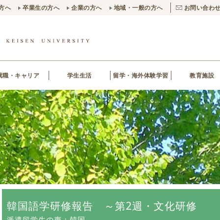
方へ
卒業生の方へ
企業の方へ
地域・一般の方へ
お問い合わ
就職・キャリア
学生生活
留学・海外体験学習
教育施設
韓国語学研修報告 ～第2週・文化研修
派遣留学生の声：韓国