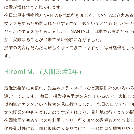
に舌が慣れてきた気がします。
今日は歴史博物館とNANTAを観に行きました。NANTAは迫力
マンスをするため選ばれたりするので、観ていてとても楽しかっ
だったので元気をもらいました。 NANTAは、日本でも有名だっ
が、実際観ることが出来て良い経験になりました。
授業の内容はだんだん難しくなってきていますが、毎日勉強をし
す。
Hiromi M. （人間環境2年）
最近は授業にも慣れ、先生やクラスメイトなど恵泉以外のいろい
過ごしています。 毎日、授業後も予定を入れているので、大忙し
博物館とナンタという舞台を見に行きました。 先日のロッテワー
文化授業の中身も楽しいのですがそれより、目的地に行くまでの
今回韓国で初めてバスを利用したり、行くまでの過程もとても楽し
化授業以外にも、同じ趣味の人を見つけて、一緒にロケ地巡りやテ