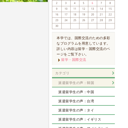
2
3
4
5
6
7
8
9
10
11
12
13
14
15
16
17
18
19
20
21
22
23
24
25
26
27
28
29
30
本学では、国際交流のための多彩
なプログラムを用意しています。
詳しい内容は留学・国際交流のペ
ージをご覧下さい。
留学・国際交流
カテゴリ
派遣留学生の声：韓国
派遣留学生の声：中国
派遣留学生の声：台湾
派遣留学生の声：タイ
派遣留学生の声：イギリス