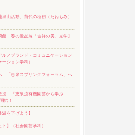
地里山活動、苗代の種籾（たねもみ）
術館 春の優品展「吉祥の美」見学】
アル／ブランド・コミュニケーション
ケーション学科）
へ 「恵泉スプリングフォーラム」へ
教授 『恵泉流有機園芸から学ぶ
座開始！
体温を下げよう】
ヒト】（社会園芸学科）