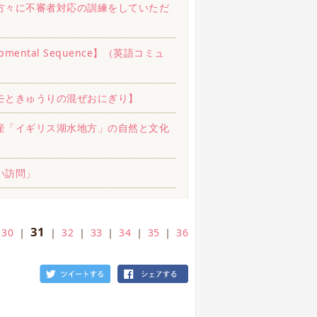
方々に不審者対応の訓練をしていただ
ental Sequence】（英語コミュ
モときゅうりの混ぜおにぎり】
産「イギリス湖水地方」の自然と文化
い訪問」
31
｜
30
｜
｜
32
｜
33
｜
34
｜
35
｜
36