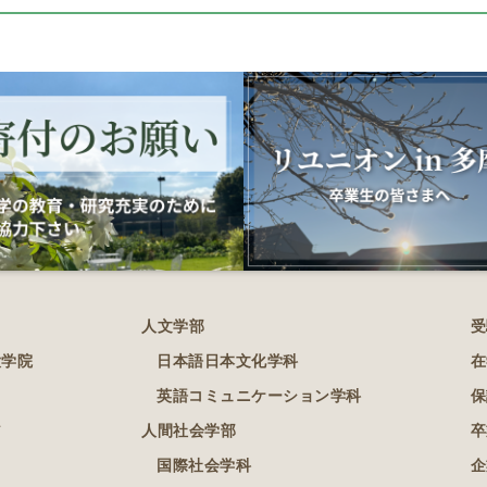
人文学部
受
大学院
日本語日本文化学科
在
英語コミュニケーション学科
保
ア
人間社会学部
卒
国際社会学科
企