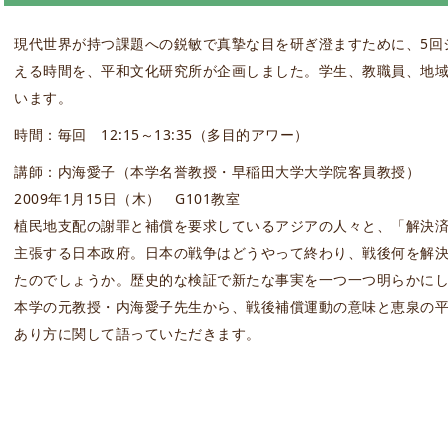
現代世界が持つ課題への鋭敏で真摯な目を研ぎ澄ますために、5回
える時間を、平和文化研究所が企画しました。学生、教職員、地
います。
時間：毎回 12:15～13:35（多目的アワー）
講師：内海愛子（本学名誉教授・早稲田大学大学院客員教授）
2009年1月15日（木） G101教室
植民地支配の謝罪と補償を要求しているアジアの人々と、「解決
主張する日本政府。日本の戦争はどうやって終わり、戦後何を解
たのでしょうか。歴史的な検証で新たな事実を一つ一つ明らかに
本学の元教授・内海愛子先生から、戦後補償運動の意味と恵泉の
あり方に関して語っていただきます。