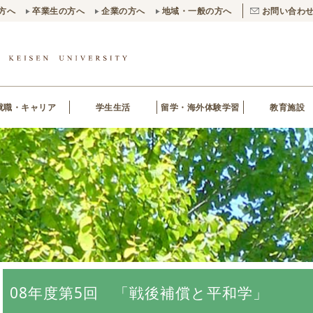
方へ
卒業生の方へ
企業の方へ
地域・一般の方へ
お問い合わ
就職・キャリア
学生生活
留学・海外体験学習
教育施設
08年度第5回 「戦後補償と平和学」