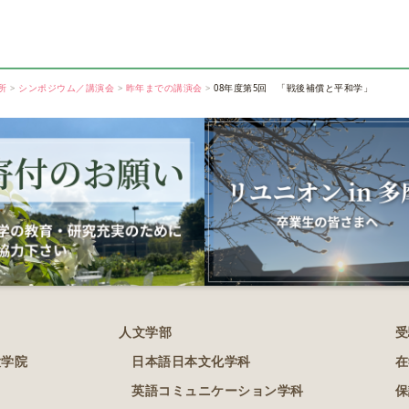
所
シンポジウム／講演会
昨年までの講演会
08年度第5回 「戦後補償と平和学」
人文学部
受
大学院
日本語日本文化学科
在
英語コミュニケーション学科
保