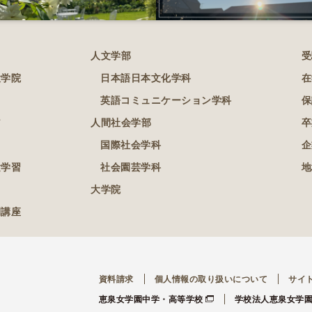
人文学部
受
大学院
日本語日本文化学科
在
英語コミュニケーション学科
保
ア
人間社会学部
卒
国際社会学科
企
験学習
社会園芸学科
地
大学院
開講座
資料請求
個人情報の取り扱いについて
サイ
恵泉女学園中学・高等学校
学校法人恵泉女学