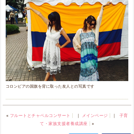
コロンビアの国旗を背に取った友人との写真です
«
フルートとチャペルコンサート
｜
メインページ
｜
子育
て・家族支援者養成講座
»