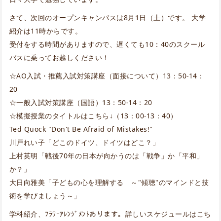
さて、次回のオープンキャンパスは8月1日（土）です。 大学
紹介は11時からです。
受付をする時間がありますので、遅くても10：40のスクール
バスに乗ってお越しください！
☆AO入試・推薦入試対策講座（面接について）13：50-14：
20
☆一般入試対策講座（国語）13：50-14：20
☆模擬授業のタイトルはこちら↓（13：00-13：40）
Ted Quock "Don't Be Afraid of Mistakes!"
川戸れい子「どこのドイツ、ドイツはどこ？」
上村英明「戦後70年の日本が向かうのは「戦争」か「平和」
か？」
大日向雅美「子どもの心を理解する ～"傾聴"のマインドと技
術を学びましょう～」
学科紹介、ﾌﾗﾜｰｱﾚﾝｼﾞﾒﾝﾄあります。詳しいスケジュールはこち