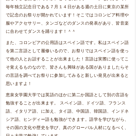
毎年独立記念日である７月１４日がある週の土日に東京の某所
で記念のお祭りが開かれています！そこではコロンビア料理や
服やアクセサリー、タンゴなどのダンスの発表があり、皆音楽
に合わせてダンスを踊ります！＾＾
また、コロンビアの公用語はスペイン語です。私はスペイン語
を第二言語として履修いるので、お祭りではスペイン語を使っ
て他の人とお話することが出来ました！言語は実際に使ってこ
そ覚えるものなので、皆さんも興味がある国がありましたらそ
の言語を調べてお祭りに参加してみると新しい発見が出来ると
思いますよ！
恵泉女学園大学では英語のほかに第二か国語として別の言語を
勉強することが出来ます。 スペイン語、ドイツ語、フランス
語、イタリア語、に加え、タイ語、中国語、韓国語、インドネ
シア語、ヒンディー語も勉強ができます。語学を学びながら、
その国の文化や歴史を学び、真のグローバル人材になるべく、
日々大学で勉強しています。