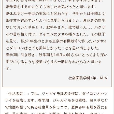
畑作業をするのにとても適した天気だったと思います。
夏休み明け一発目の実習にも関わらず、学生たちは手際よく
畑作業を進めていたように見受けられました。夏休みの間生
やしておいた草をとり、肥料をまき、鍬で耕うんし、ハクサ
イの苗を植え付け、ダイコンのタネを播きました。その様子
を見て、私が1年生のときも恵泉の有機栽培で作ったハクサイ
とダイコンはとても美味しかったことを思い出しました。
春学期に引き続き、秋学期も1年生の皆さんにとってより深い
学びになるような授業づくりの一助になれたらなと思いま
す。
社会園芸学科4年 M.A.
「生活園芸Ⅰ」では、ジャガイモ畑の後作に、ダイコンとハク
サイを栽培します。春学期、ジャガイモを収穫後、敷き草など
で地面を覆ってある程度草を抑えつつ、夏休み中も畑を裸にせ
ず、草を生やしています。お蔭で、地上も地中も、虫やミミ