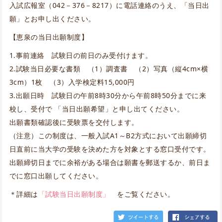
入試広報室（042－376－8217）に電話連絡のうえ、「当日出
願」とお申し出ください。
【恵泉の当日出願制度】
1.事前連絡 試験日の前日のみ受付けます。
2.試験当日必要な書類 （1）調査書 （2）写真（縦4cm×横
3cm）1枚 （3）入学検定料15,000円
3.出願日時 試験日の午前8時30分から午前8時50分までに来
校し、受付で 「当日出願希望」と申し出てください。
出願書類確認後に受験票を交付します。
（注意）この制度は、一般入試A1～B2方式において出願締切
日直前に当大学の受験を決めた方を対象とする窓口受付です。
出願締切日までに余裕がある場合は願書を郵送するか、前日ま
でに窓口出願してください。
＊詳細は
「試験当日出願制度」
をご覧ください。