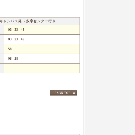
キャンパス発→多摩センター行き
03
33
48
03
23
48
58
08
28