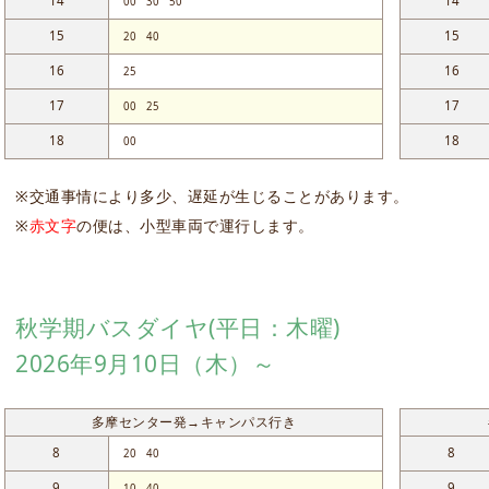
14
14
00
30
50
15
15
20
40
16
16
25
17
17
00
25
18
18
00
※交通事情により多少、遅延が生じることがあります。
※
赤文字
の便は、小型車両で運行します。
秋学期バスダイヤ(平日：木曜)
2026年9月10日（木）～
多摩センター発→キャンパス行き
8
8
20
40
9
9
10
40