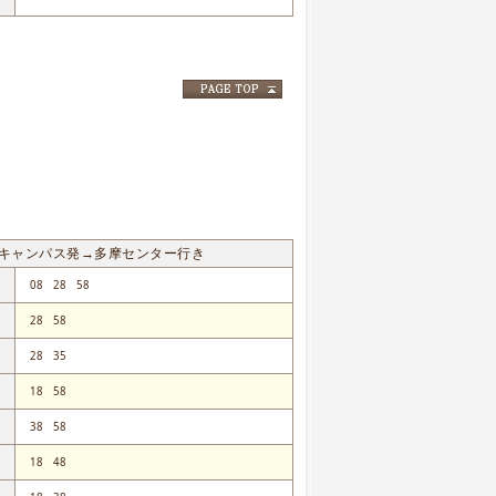
キャンパス発→多摩センター行き
08
28
58
28
58
28
35
18
58
38
58
18
48