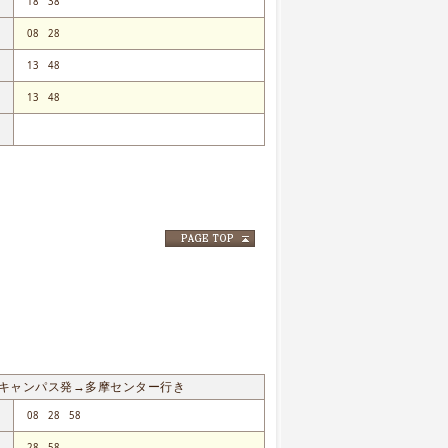
18
38
08
28
13
48
13
48
キャンパス発→多摩センター行き
08
28
58
28
58