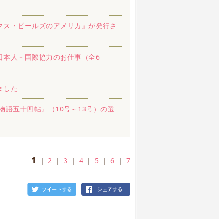
クス・ビールズのアメリカ』が発行さ
日本人－国際協力のお仕事（全6
ました
物語五十四帖』（10号～13号）の選
1
｜
2
｜
3
｜
4
｜
5
｜
6
｜
7