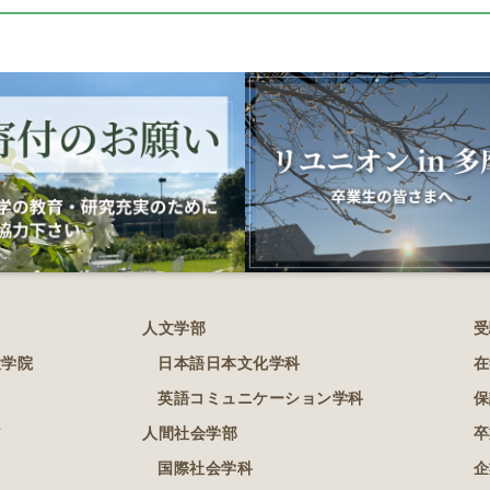
人文学部
受
大学院
日本語日本文化学科
在
英語コミュニケーション学科
保
ア
人間社会学部
卒
国際社会学科
企