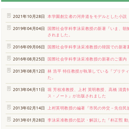
2021年10月28日
本学園創立者の河井道をモデルとした小説
2019年04月04日
国際社会学科李泳采教授の新著『いま、朝
されました。
2016年09月06日
国際社会学科李泳采准教授の韓国での新著
2016年08月25日
国際社会学科李泳采准教授の新著のご案内
2013年08月12日
林 浩平 特任教授が執筆している『ブリテ
た。
2013年04月11日
堀 芳枝准教授、上村 英明教授、高橋 清
ス・ノート』が出版されました
2013年02月14日
上村英明教授の編著『市民の外交－先住民
2013年01月28日
李泳采准教授の監訳・解説した『朴正煕 